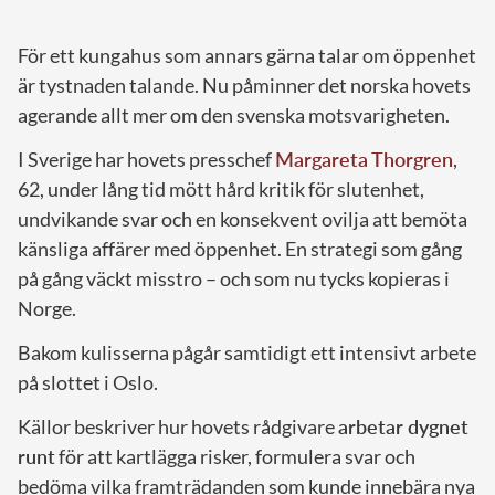
För ett kungahus som annars gärna talar om öppenhet
är tystnaden talande. Nu påminner det norska hovets
agerande allt mer om den svenska motsvarigheten.
I Sverige har hovets presschef
Margareta Thorgren
,
62, under lång tid mött hård kritik för slutenhet,
undvikande svar och en konsekvent ovilja att bemöta
känsliga affärer med öppenhet. En strategi som gång
på gång väckt misstro – och som nu tycks kopieras i
Norge.
Bakom kulisserna pågår samtidigt ett intensivt arbete
på slottet i Oslo.
Källor beskriver hur hovets rådgivare
arbetar dygnet
runt
för att kartlägga risker, formulera svar och
bedöma vilka framträdanden som kunde innebära nya