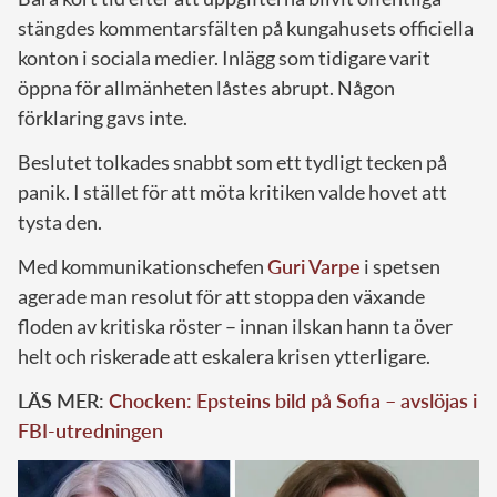
stängdes kommentarsfälten på kungahusets officiella
konton i sociala medier. Inlägg som tidigare varit
öppna för allmänheten låstes abrupt. Någon
förklaring gavs inte.
Beslutet tolkades snabbt som ett tydligt tecken på
panik. I stället för att möta kritiken valde hovet att
tysta den.
Med kommunikationschefen
Guri Varpe
i spetsen
agerade man resolut för att stoppa den växande
floden av kritiska röster – innan ilskan hann ta över
helt och riskerade att eskalera krisen ytterligare.
LÄS MER:
Chocken: Epsteins bild på Sofia – avslöjas i
FBI-utredningen