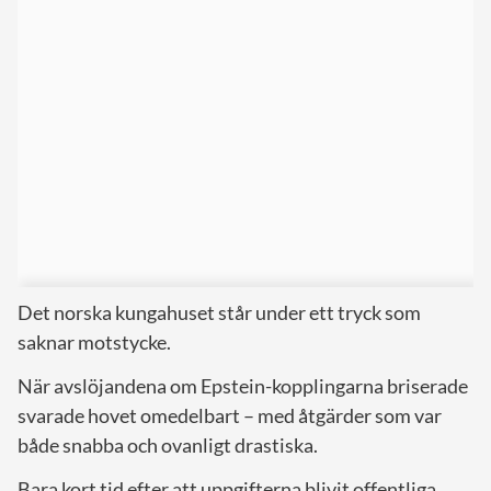
Det norska kungahuset står under ett tryck som
saknar motstycke.
När avslöjandena om Epstein-kopplingarna briserade
svarade hovet omedelbart – med åtgärder som var
både snabba och ovanligt drastiska.
Bara kort tid efter att uppgifterna blivit offentliga