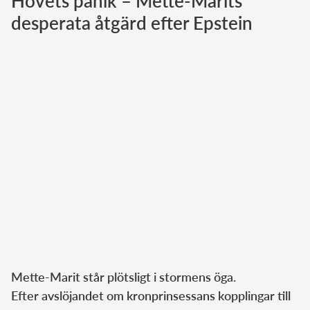
Hovets panik – Mette-Marits
desperata åtgärd efter Epstein
Norska kungahuset
Danska kungahuset
Spanska kungahuset
Nederländska kungahuset
Belgiska kungahuset
Jordanska kungahuset
Luxemburgska storhertighuset
Japanska kejsarhuset
Thailändska kungahuset
Marockanska kungahuset
Monacos furstehus
Mette-Marit står plötsligt i stormens öga.
Efter avslöjandet om kronprinsessans kopplingar till