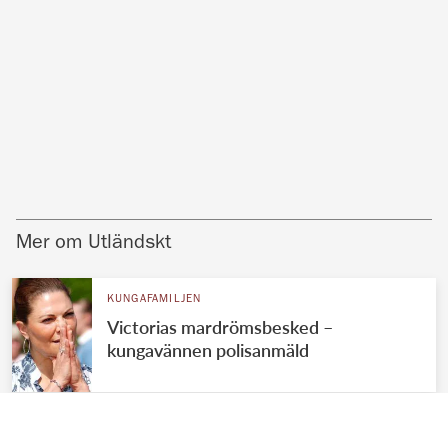
Mer om Utländskt
KUNGAFAMILJEN
Victorias mardrömsbesked –
kungavännen polisanmäld
UTLÄNDSKT