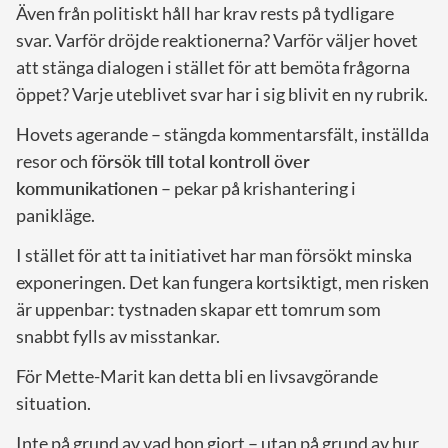
Även från politiskt håll har krav rests på tydligare
svar. Varför dröjde reaktionerna? Varför väljer hovet
att stänga dialogen i stället för att bemöta frågorna
öppet? Varje uteblivet svar har i sig blivit en ny rubrik.
Hovets agerande – stängda kommentarsfält, inställda
resor och
försök till total kontroll över
kommunikationen
– pekar på krishantering i
panikläge.
I stället för att ta initiativet har man försökt minska
exponeringen. Det kan fungera kortsiktigt, men risken
är uppenbar: tystnaden skapar ett tomrum som
snabbt fylls av misstankar.
För Mette-Marit kan detta bli en livsavgörande
situation.
Inte på grund av vad hon gjort – utan på grund av hur