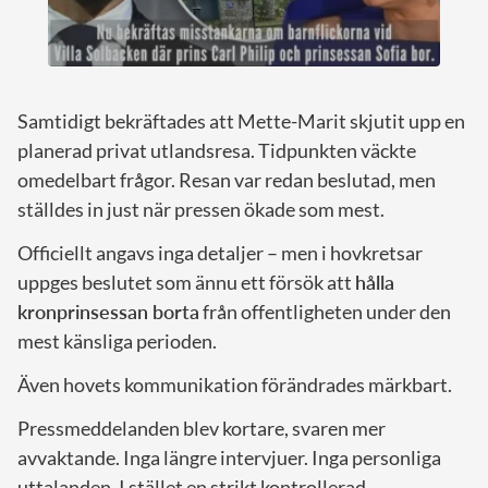
Samtidigt bekräftades att Mette-Marit skjutit upp en
planerad privat utlandsresa. Tidpunkten väckte
omedelbart frågor. Resan var redan beslutad, men
ställdes in just när pressen ökade som mest.
Officiellt angavs inga detaljer – men i hovkretsar
uppges beslutet som ännu ett försök att
hålla
kronprinsessan borta
från offentligheten under den
mest känsliga perioden.
Även hovets kommunikation förändrades märkbart.
Pressmeddelanden blev kortare, svaren mer
avvaktande. Inga längre intervjuer. Inga personliga
uttalanden. I stället en strikt kontrollerad