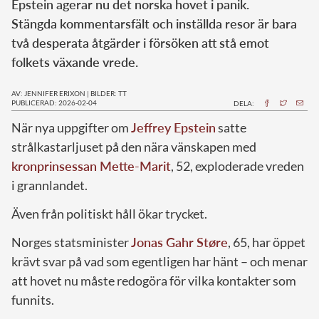
Epstein agerar nu det norska hovet i panik.
Stängda kommentarsfält och inställda resor är bara
två desperata åtgärder i försöken att stå emot
folkets växande vrede.
AV: JENNIFER ERIXON
|
BILDER: TT
PUBLICERAD: 2026-02-04
DELA:
När nya uppgifter om
Jeffrey Epstein
satte
strålkastarljuset på den nära vänskapen med
kronprinsessan Mette-Marit
, 52, exploderade vreden
i grannlandet.
Även från politiskt håll ökar trycket.
Norges statsminister
Jonas Gahr Støre
, 65, har öppet
krävt svar på vad som egentligen har hänt – och menar
att hovet nu måste redogöra för vilka kontakter som
funnits.