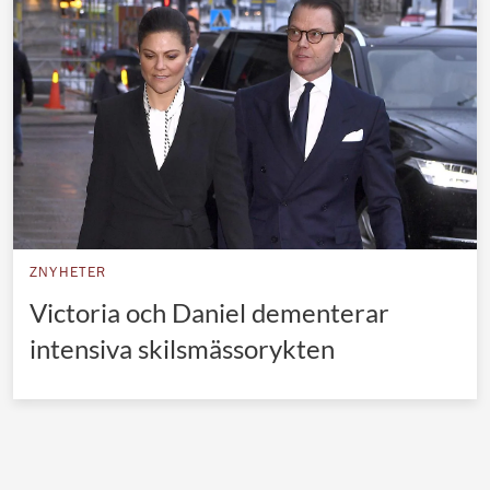
Norska kungahuset
Danska kungahuset
Spanska kungahuset
Nederländska kungahuset
Belgiska kungahuset
Jordanska kungahuset
Luxemburgska storhertighuset
ZNYHETER
Japanska kejsarhuset
Victoria och Daniel dementerar
intensiva skilsmässorykten
Thailändska kungahuset
Marockanska kungahuset
Monacos furstehus