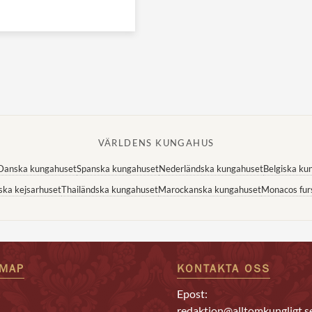
VÄRLDENS KUNGAHUS
Danska kungahuset
Spanska kungahuset
Nederländska kungahuset
Belgiska ku
ska kejsarhuset
Thailändska kungahuset
Marockanska kungahuset
Monacos fur
EMAP
KONTAKTA OSS
Epost:
redaktion@alltomkungligt.s