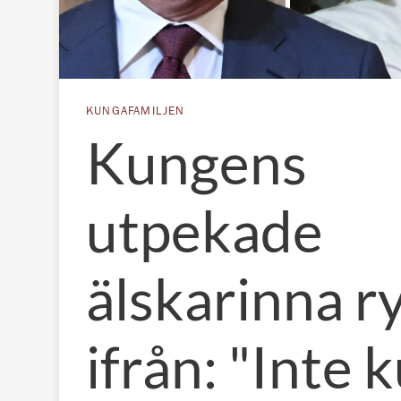
KUNGAFAMILJEN
Kungens
utpekade
älskarinna r
ifrån: "Inte k