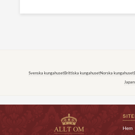
Svenska kungahuset
Brittiska kungahuset
Norska kungahuset
Japan
SIT
Hem