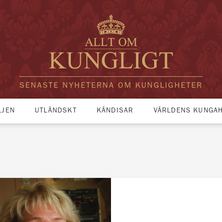
SENASTE NYHETERNA OM KUNGLIGHETER
LJEN
UTLÄNDSKT
KÄNDISAR
VÄRLDENS KUNGA