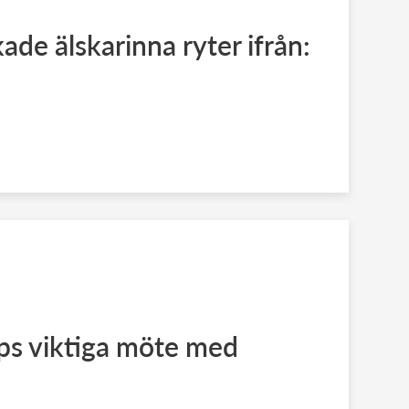
de älskarinna ryter ifrån:
lips viktiga möte med