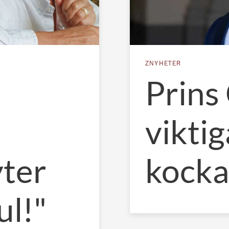
ZNYHETER
Prins 
vikti
yter
kocka
ul!"