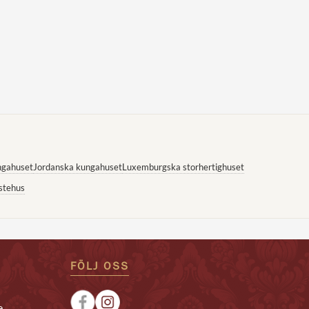
ngahuset
Jordanska kungahuset
Luxemburgska storhertighuset
stehus
FÖLJ OSS
e