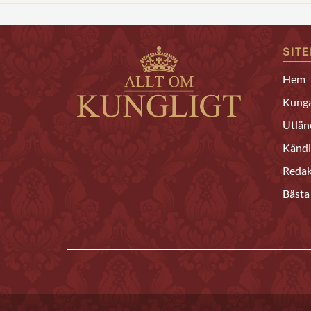
SIT
Hem
Kunga
Utlän
Kändi
Redak
Bästa