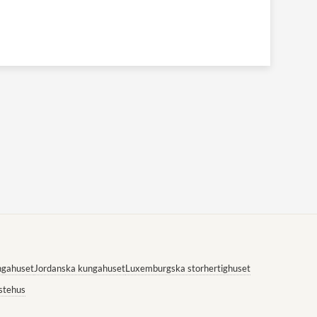
ngahuset
Jordanska kungahuset
Luxemburgska storhertighuset
stehus