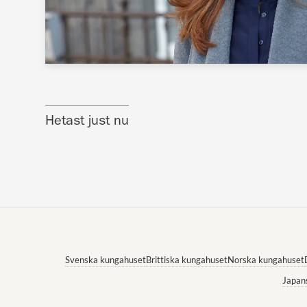
Hetast just nu
Svenska kungahuset
Brittiska kungahuset
Norska kungahuset
Japan