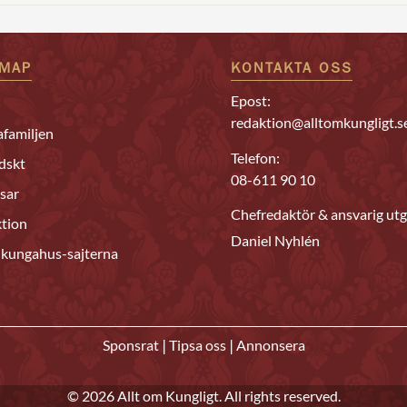
EMAP
KONTAKTA OSS
Epost:
redaktion@alltomkungligt.s
familjen
Telefon:
dskt
08-611 90 10
sar
Chefredaktör & ansvarig utg
tion
Daniel Nyhlén
 kungahus-sajterna
|
|
Sponsrat
Tipsa oss
Annonsera
© 2026 Allt om Kungligt. All rights reserved.