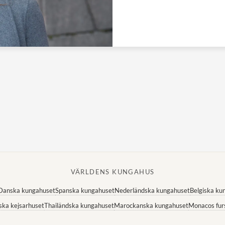
VÄRLDENS KUNGAHUS
Danska kungahuset
Spanska kungahuset
Nederländska kungahuset
Belgiska ku
ska kejsarhuset
Thailändska kungahuset
Marockanska kungahuset
Monacos fur