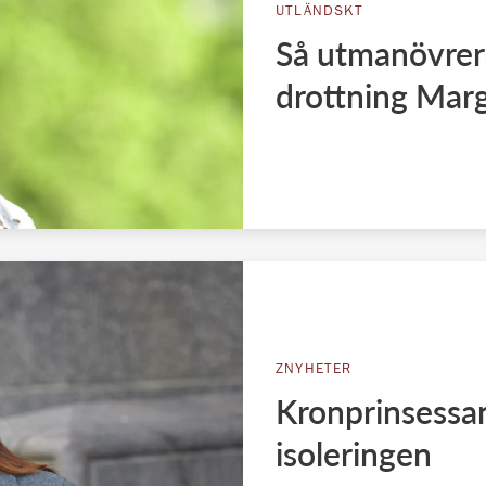
UTLÄNDSKT
Så utmanövrer
drottning Mar
ZNYHETER
Kronprinsessan
isoleringen