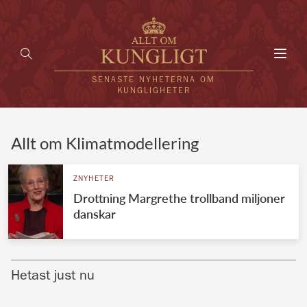
Toggl
navig
SENASTE NYHETERNA OM
KUNGLIGHETER
HEM
Allt om Klimatmodellering
KUNGAFAMILJEN
ZNYHETER
Drottning Margrethe trollband miljoner
UTLÄNDSKT
danskar
KÄNDISAR
VÄRLDENS KUNGAHUS
Hetast just nu
Svenska kungahuset
REDAKTION
Brittiska kungahuset