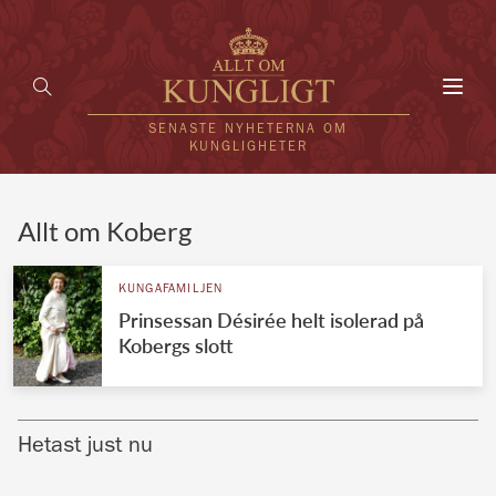
Toggl
navig
SENASTE NYHETERNA OM
KUNGLIGHETER
HEM
Allt om Koberg
KUNGAFAMILJEN
KUNGAFAMILJEN
Prinsessan Désirée helt isolerad på
UTLÄNDSKT
Kobergs slott
KÄNDISAR
VÄRLDENS KUNGAHUS
Hetast just nu
Svenska kungahuset
REDAKTION
Brittiska kungahuset