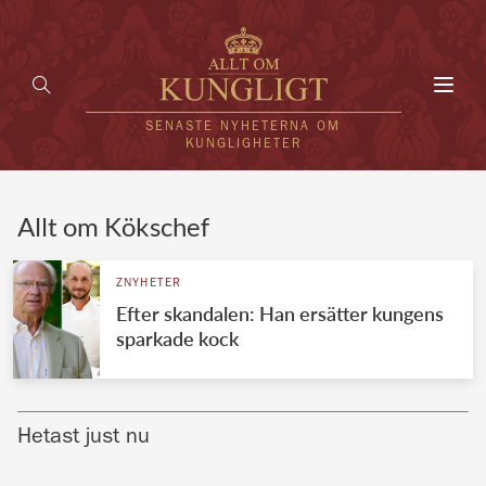
Toggl
navig
SENASTE NYHETERNA OM
KUNGLIGHETER
HEM
Allt om Kökschef
KUNGAFAMILJEN
ZNYHETER
Efter skandalen: Han ersätter kungens
UTLÄNDSKT
sparkade kock
KÄNDISAR
VÄRLDENS KUNGAHUS
Hetast just nu
Svenska kungahuset
REDAKTION
Brittiska kungahuset