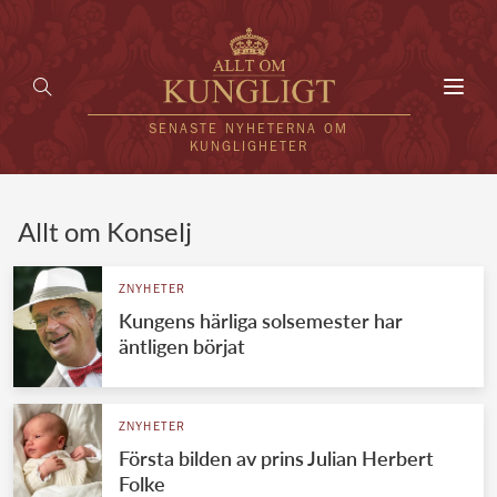
Toggl
navig
SENASTE NYHETERNA OM
KUNGLIGHETER
HEM
Allt om Konselj
KUNGAFAMILJEN
ZNYHETER
Kungens härliga solsemester har
UTLÄNDSKT
äntligen börjat
KÄNDISAR
VÄRLDENS KUNGAHUS
ZNYHETER
Första bilden av prins Julian Herbert
Svenska kungahuset
REDAKTION
Folke
Brittiska kungahuset