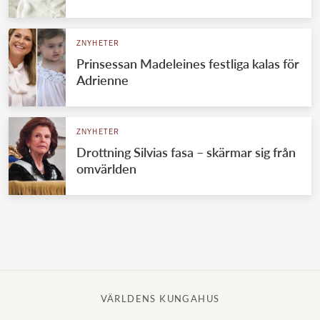
Norska kungahuset
ZNYHETER
Danska kungahuset
Prinsessan Madeleines festliga kalas för
Spanska kungahuset
Adrienne
Nederländska kungahuset
Belgiska kungahuset
ZNYHETER
Jordanska kungahuset
Drottning Silvias fasa – skärmar sig från
omvärlden
Luxemburgska storhertighuset
Japanska kejsarhuset
Thailändska kungahuset
Marockanska kungahuset
Monacos furstehus
VÄRLDENS KUNGAHUS