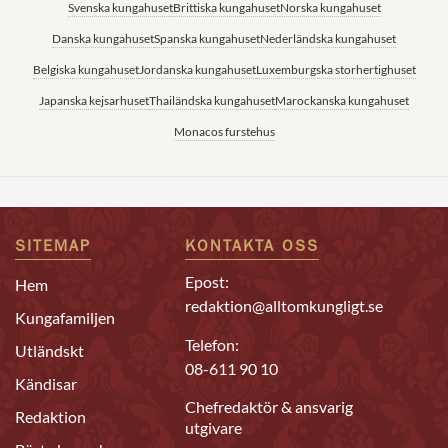
Svenska kungahuset
Brittiska kungahuset
Norska kungahuset
Danska kungahuset
Spanska kungahuset
Nederländska kungahuset
Belgiska kungahuset
Jordanska kungahuset
Luxemburgska storhertighuset
Japanska kejsarhuset
Thailändska kungahuset
Marockanska kungahuset
Monacos furstehus
SITEMAP
KONTAKTA OSS
Epost:
Hem
redaktion@alltomkungligt.se
Kungafamiljen
Telefon:
Utländskt
08-611 90 10
Kändisar
Chefredaktör & ansvarig
Redaktion
utgivare