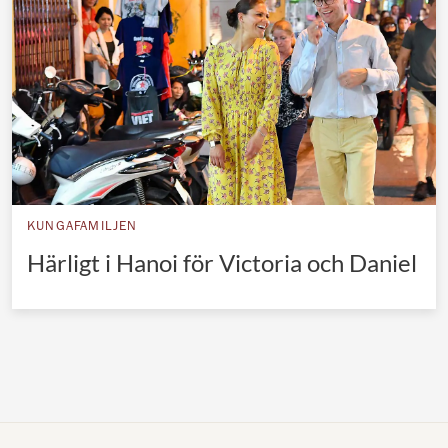
Norska kungahuset
Danska kungahuset
Spanska kungahuset
Nederländska kungahuset
Belgiska kungahuset
Jordanska kungahuset
KUNGAFAMILJEN
Luxemburgska storhertighuset
Härligt i Hanoi för Victoria och Daniel
Japanska kejsarhuset
Thailändska kungahuset
Marockanska kungahuset
Monacos furstehus