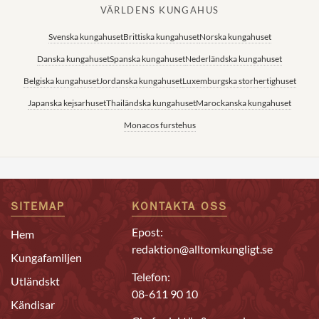
VÄRLDENS KUNGAHUS
Svenska kungahuset
Brittiska kungahuset
Norska kungahuset
Danska kungahuset
Spanska kungahuset
Nederländska kungahuset
Belgiska kungahuset
Jordanska kungahuset
Luxemburgska storhertighuset
Japanska kejsarhuset
Thailändska kungahuset
Marockanska kungahuset
Monacos furstehus
SITEMAP
KONTAKTA OSS
Epost:
Hem
redaktion@alltomkungligt.se
Kungafamiljen
Telefon:
Utländskt
08-611 90 10
Kändisar