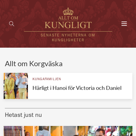
Toggl
navig
SENASTE NYHETERNA OM
KUNGLIGHETER
HEM
Allt om Korgväska
KUNGAFAMILJEN
KUNGAFAMILJEN
Härligt i Hanoi för Victoria och Daniel
UTLÄNDSKT
KÄNDISAR
Hetast just nu
VÄRLDENS KUNGAHUS
Svenska kungahuset
REDAKTION
Brittiska kungahuset