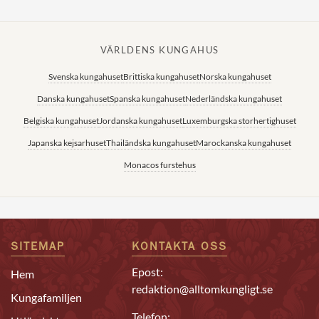
VÄRLDENS KUNGAHUS
Svenska kungahuset
Brittiska kungahuset
Norska kungahuset
Danska kungahuset
Spanska kungahuset
Nederländska kungahuset
Belgiska kungahuset
Jordanska kungahuset
Luxemburgska storhertighuset
Japanska kejsarhuset
Thailändska kungahuset
Marockanska kungahuset
Monacos furstehus
SITEMAP
KONTAKTA OSS
Epost:
Hem
redaktion@alltomkungligt.se
Kungafamiljen
Telefon: