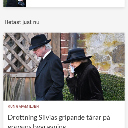
Norska kungahuset
Danska kungahuset
Hetast just nu
Spanska kungahuset
Nederländska kungahuset
Belgiska kungahuset
Jordanska kungahuset
Luxemburgska storhertighuset
Japanska kejsarhuset
Thailändska kungahuset
Marockanska kungahuset
KUNGAFAMILJEN
Monacos furstehus
Drottning Silvias gripande tårar på
grevens begravning