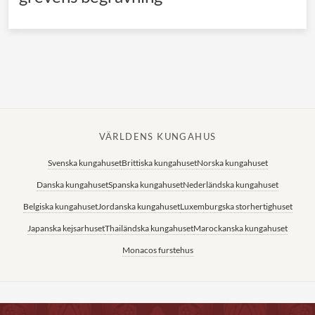
VÄRLDENS KUNGAHUS
Svenska kungahuset
Brittiska kungahuset
Norska kungahuset
Danska kungahuset
Spanska kungahuset
Nederländska kungahuset
Belgiska kungahuset
Jordanska kungahuset
Luxemburgska storhertighuset
Japanska kejsarhuset
Thailändska kungahuset
Marockanska kungahuset
Monacos furstehus