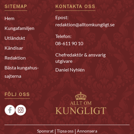
SITEMAP
KONTAKTA OSS
Epost:
Hem
redaktion@alltomkungligt.se
Kungafamiljen
Telefon:
Utländskt
08-611 90 10
Kändisar
Chefredaktör & ansvarig
Redaktion
utgivare
Bästa kungahus-
Daniel Nyhlén
sajterna
FÖLJ OSS
|
|
Sponsrat
Tipsa oss
Annonsera