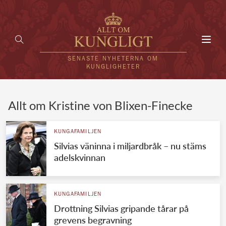
Toggl
navig
SENASTE NYHETERNA OM
KUNGLIGHETER
HEM
Allt om Kristine von Blixen-Finecke
KUNGAFAMILJEN
KUNGAFAMILJEN
Silvias väninna i miljardbråk – nu stäms
UTLÄNDSKT
adelskvinnan
KÄNDISAR
VÄRLDENS KUNGAHUS
KUNGAFAMILJEN
Drottning Silvias gripande tårar på
Svenska kungahuset
REDAKTION
grevens begravning
Brittiska kungahuset