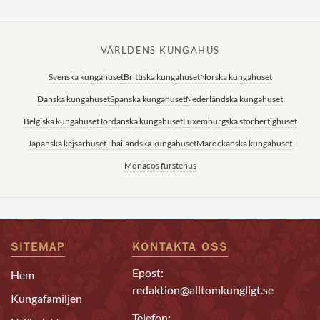
VÄRLDENS KUNGAHUS
Svenska kungahuset
Brittiska kungahuset
Norska kungahuset
Danska kungahuset
Spanska kungahuset
Nederländska kungahuset
Belgiska kungahuset
Jordanska kungahuset
Luxemburgska storhertighuset
Japanska kejsarhuset
Thailändska kungahuset
Marockanska kungahuset
Monacos furstehus
SITEMAP
KONTAKTA OSS
Epost:
Hem
redaktion@alltomkungligt.se
Kungafamiljen
Telefon: