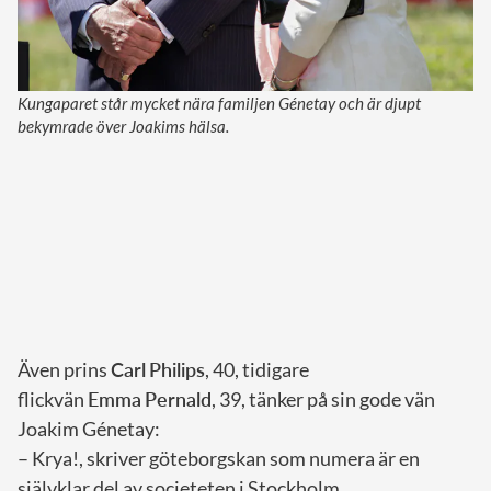
Kungaparet står mycket nära familjen Génetay och är djupt
bekymrade över Joakims hälsa.
Även prins
Carl
Philips
, 40, tidigare
flickvän
Emma
Pernald
, 39, tänker på sin gode vän
Joakim Génetay:
– Krya!, skriver göteborgskan som numera är en
självklar del av societeten i Stockholm.