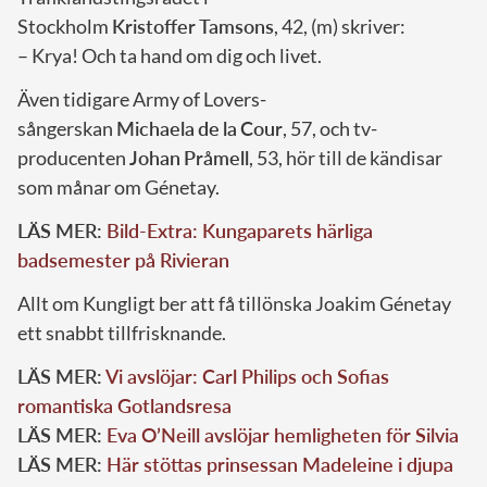
Stockholm
Kristoffer
Tamsons
, 42, (m) skriver:
– Krya! Och ta hand om dig och livet.
Även tidigare Army of Lovers-
sångerskan
Michaela
de
la
Cour
, 57, och tv-
producenten
Johan
Pråmell
, 53, hör till de kändisar
som månar om Génetay.
LÄS MER:
Bild-Extra: Kungaparets härliga
badsemester på Rivieran
Allt om Kungligt ber att få tillönska Joakim Génetay
ett snabbt tillfrisknande.
LÄS MER:
Vi avslöjar: Carl Philips och Sofias
romantiska Gotlandsresa
LÄS MER:
Eva O’Neill avslöjar hemligheten för Silvia
LÄS MER:
Här stöttas prinsessan Madeleine i djupa