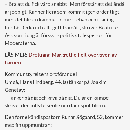
– Bra att du fick vård snabbt! Men förstår att det ändå
är jobbigt. Känner flera som kommit igen ordentligt,
men det blir en kämpig tid med rehab och träning
förstås. Orka och allt gott framåt!, skriver Beatrice
Ask som i dag är försvarspolitisk talesperson för
Moderaterna.
LÄS MER:
Drottning Margrethe helt övergiven av
barnen
Kommunstyrelsens ordförande i
Umeå,
Hans
Lindberg
, 44, (s) tänker på Joakim
Génetay:
– Tänker på dig och krya på dig. Du är en kämpe,
skriver den inflytelserike norrlandspolitikern.
Den forne kändispastorn
Runar Sögaard
, 52, kommer
med fin uppmuntran: