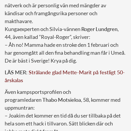
nätverk och är personlig vän med mängder av
kändisar och framgångsrika personer och
makthavare.
Kungaexperten och Silvia-vännen
Roger
Lundgren
,
44, även kallad ”Royal-Roger”, skriver:
– Åh no! Mamma hade en stroke den 1 februari och
har genomgått all den fina behandling man får i Umeå.
De är bäst i Sverige! Krya på dig.
LÄS MER:
Strålande glad Mette-Marit på festligt 50-
årskalas
Även kampsportsprofilen och
programledaren
Thabo
Motsieloa
, 58, kommer med
uppmuntran:
– Joakim det kommer en tid då du ser tillbaka på det
hela som ett hack i tillvaron. Sätt blicken där och