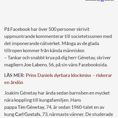
På Facebook har över 500 personer skrivit
uppmuntrande kommenterar till societetssonen med
det imponerande nätverket. Många av de glada
tillropen kommer från kända människor.
– Tankar och snabbt krya på dig herr Génetay, skriver
magikern
Joe
Labero
, 56, på sin väns Facebooksida.
LÄS MER:
Prins Daniels dyrbara klockmiss – riskerar
en årslön
Joakim Génetay har ända sedan barnsben en mycket
nära koppling till kungafamiljen. Hans
pappa
Tim
Génetay
, 74, är sedan 1960-talet en av
kung
Carl
Gustafs
, 73, närmaste vänner. De studerade