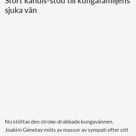
Stort kändis-stöd till kungafamiljens
sjuka vän
Norska kungahuset
Danska kungahuset
Spanska kungahuset
Nederländska kungahuset
Belgiska kungahuset
Jordanska kungahuset
Luxemburgska storhertighuset
Japanska kejsarhuset
Thailändska kungahuset
Marockanska kungahuset
Monacos furstehus
Nu stöttas den stroke-drabbade kungavännen.
Joakim Génetay möts av massor av sympati efter sitt