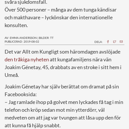
svåra sjukdomsfall.
Över 500 personer – många av dem tunga kändisar
och makthavare – lyckönskar den internationelle
konsulten.
AV: EMMA ANDERSSON
|
BILDER: TT
PUBLICERAD: 2019-08-02
DELA:
Det var Allt om Kungligt som häromdagen avslöjade
den tråkiga nyheten
att kungafamiljens nära vän
Joakim Génetay, 45, drabbats av en stroke i sitt hem i
Umeå.
Joakim Génetay har själv berättat om dramat på sin
Facebooksida:
– Jag ramlade ihop på golvet men lyckades få tag i min
telefon och kröp sedan mot min ytterdörr, väl
medveten om att jag var tvungen att låsa upp den för
att kunna få hjälp snabbt.