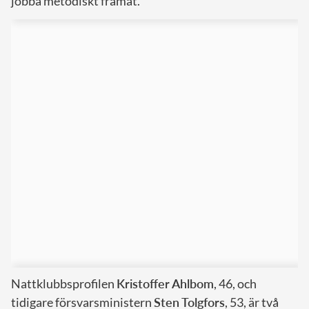
jobba metodiskt framåt.
Nattklubbsprofilen
Kristoffer
Ahlbom
, 46, och
tidigare försvarsministern
Sten
Tolgfors
, 53, är två