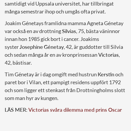
samtidigt vid Uppsala universitet, har tillbringat
många semestrar ihop och umgås ofta privat.
Joakim Génetays framlidna mamma Agneta Génetay
var också en av drottning
Silvias
, 75, bästa väninnor
innan hon 1985 gick bort i cancer. Joakims
syster
Josephine
Génetay
, 42, är guddotter till Silvia
och sedan många år en av kronprinsessan
Victorias
,
42, bästisar.
Tim Génetay är i dag omgift med hustrun
Kerstin
och
paret bor i Vilan, ett pampigt residens uppfört 1792
och som ligger ett stenkast från Drottningholms slott
som man hyr av kungen.
LÄS MER:
Victorias svåra dilemma med prins Oscar