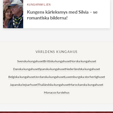
KUNGAFAMILJEN
Kungens kärleksmys med Silvia – se
romantiska bilderna!
VÄRLDENS KUNGAHUS
Svenska kungahuset
Brittiska kungahuset
Norska kungahuset
Danska kungahuset
Spanska kungahuset
Nederländska kungahuset
Belgiska kungahuset
Jordanska kungahuset
Luxemburgska storhertighuset
Japanska kejsarhuset
Thailändska kungahuset
Marockanska kungahuset
Monacos furstehus