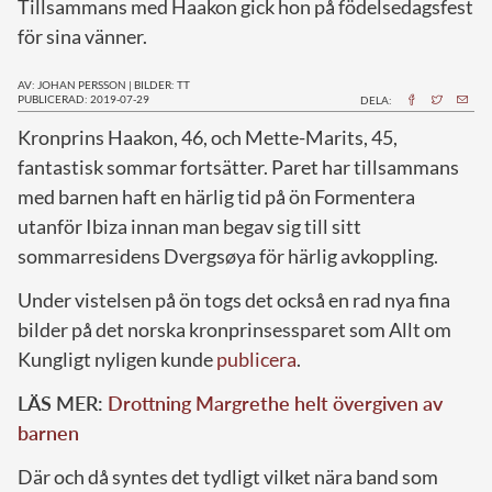
Tillsammans med Haakon gick hon på födelsedagsfest
för sina vänner.
AV: JOHAN PERSSON
|
BILDER: TT
PUBLICERAD: 2019-07-29
DELA:
K
ronprins Haakon, 46, och Mette-Marits, 45,
fantastisk sommar fortsätter. Paret har tillsammans
med barnen haft en härlig tid på ön Formentera
utanför Ibiza innan man begav sig till sitt
sommarresidens Dvergsøya för härlig avkoppling.
Under vistelsen på ön togs det också en rad nya fina
bilder på det norska kronprinsessparet som Allt om
Kungligt nyligen kunde
publicera
.
LÄS MER:
Drottning Margrethe helt övergiven av
barnen
Där och då syntes det tydligt vilket nära band som