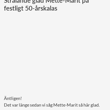
Strålande glad Mette-Marit på
festligt 50-årskalas
Norska kungahuset
Danska kungahuset
Spanska kungahuset
Nederländska kungahuset
Belgiska kungahuset
Jordanska kungahuset
Luxemburgska storhertighuset
Japanska kejsarhuset
Thailändska kungahuset
Marockanska kungahuset
Monacos furstehus
Äntligen!
Det var länge sedan vi såg Mette-Marit så här glad.