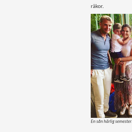
räkor.
En sån härlig semester!