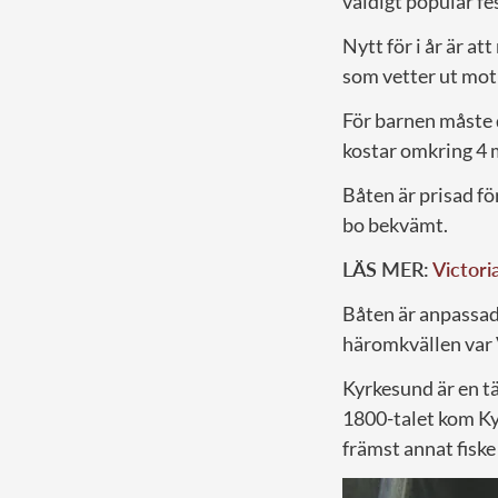
väldigt populär fe
Nytt för i år är a
som vetter ut mot
För barnen måste 
kostar omkring 4 
Båten är prisad för
bo bekvämt.
LÄS MER:
Victori
Båten är anpassad 
häromkvällen var 
Kyrkesund är en t
1800-talet kom Kyr
främst annat fiske