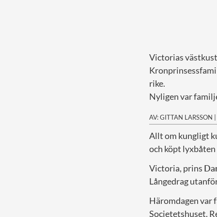
Victorias västkust
Kronprinsessfamil
rike.
Nyligen var familj
AV: GITTAN LARSSON
Allt om kungligt 
och köpt lyxbåte
Victoria, prins
Dan
Långedrag utanför
Häromdagen var fa
Societetshuset. R