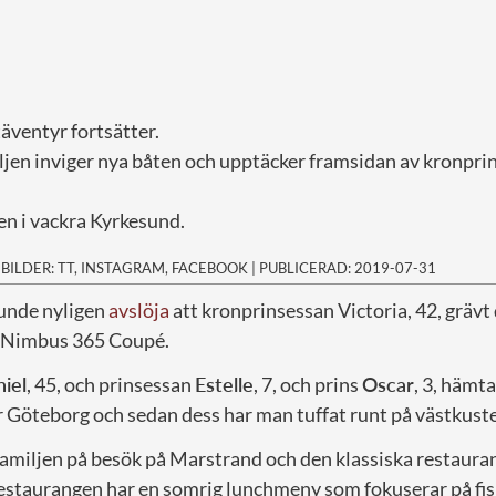
äventyr fortsätter.
jen inviger nya båten och upptäcker framsidan av kronpri
en i vackra Kyrkesund.
|
BILDER: TT, INSTAGRAM, FACEBOOK
|
PUBLICERAD: 2019-07-31
kunde nyligen
avslöja
att kronprinsessan Victoria, 42, grävt 
n Nimbus 365 Coupé.
iel
, 45, och prinsessan
Estelle
, 7, och prins
Oscar
, 3, hämt
 Göteborg och sedan dess har man tuffat runt på västkust
miljen på besök på Marstrand och den klassiska restaura
estaurangen har en somrig lunchmeny som fokuserar på fisk