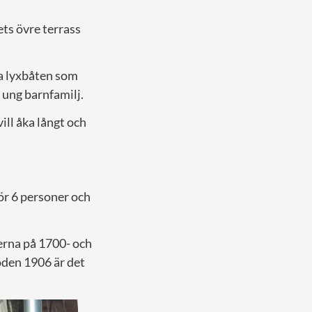
ts övre terrass
a lyxbåten som
 ung barnfamilj.
ill åka långt och
ör 6 personer och
erna på 1700- och
oden 1906 är det