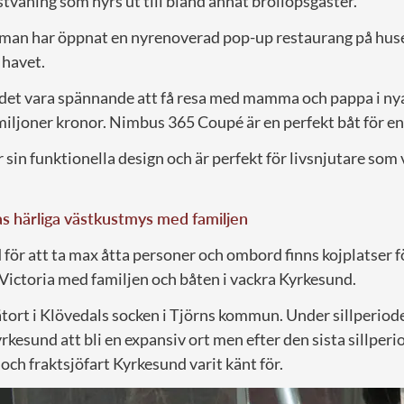
stvåning som hyrs ut till bland annat bröllopsgäster.
tt man har öppnat en nyrenoverad pop-up restaurang på huse
 havet.
det vara spännande att få resa med mamma och pappa i ny
miljoner kronor. Nimbus 365 Coupé är en perfekt båt för en
 sin funktionella design och är perfekt för livsnjutare som v
as härliga västkustmys med familjen
för att ta max åtta personer och ombord finns kojplatser f
Victoria med familjen och båten i vackra Kyrkesund.
ätort i Klövedals socken i Tjörns kommun. Under sillperiod
kesund att bli en expansiv ort men efter den sista sillperi
 och fraktsjöfart Kyrkesund varit känt för.