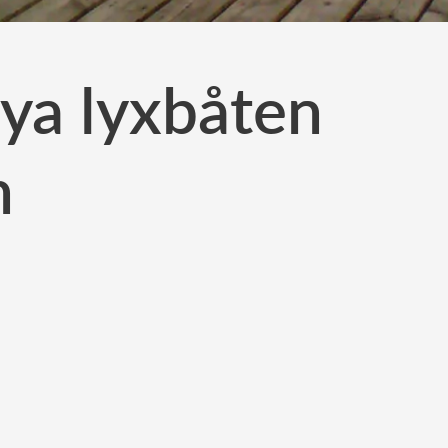
nya lyxbåten
n