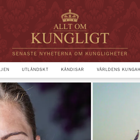
SENASTE NYHETERNA OM KUNGLIGHETER
LJEN
UTLÄNDSKT
KÄNDISAR
VÄRLDENS KUNGA