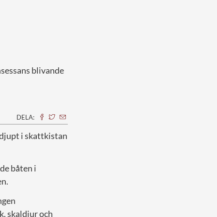
nsessans blivande
DELA:
djupt i skattkistan
ade båten i
en.
ngen
, skaldjur och