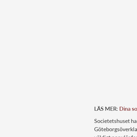
LÄS MER:
Dina s
Societetshuset har 
Göteborgsöverklass