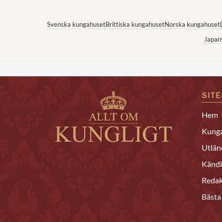
Svenska kungahuset
Brittiska kungahuset
Norska kungahuset
Japan
SIT
Hem
Kunga
Utlän
Kändi
Redak
Bästa