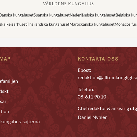
VÄRLDENS KUNGAHUS
Danska kungahuset
Spanska kungahuset
Nederländska kungahuset
Belgiska ku
ska kejsarhuset
Thailändska kungahuset
Marockanska kungahuset
Monacos fur
EMAP
KONTAKTA OSS
Epost:
redaktion@alltomkungligt.s
familjen
Telefon:
dskt
08-611 90 10
sar
Chefredaktör & ansvarig utg
tion
Daniel Nyhlén
 kungahus-sajterna