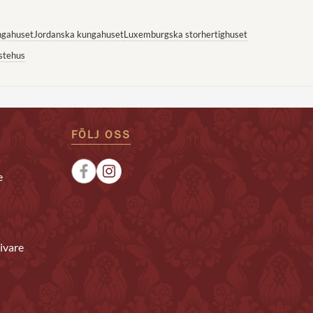
ngahuset
Jordanska kungahuset
Luxemburgska storhertighuset
stehus
FÖLJ OSS
e
ivare