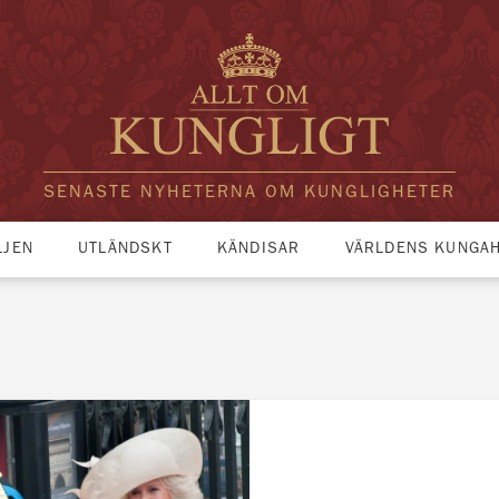
SENASTE NYHETERNA OM KUNGLIGHETER
LJEN
UTLÄNDSKT
KÄNDISAR
VÄRLDENS KUNGA