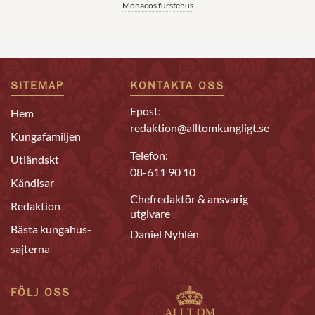
Monacos furstehus
SITEMAP
KONTAKTA OSS
Epost:
Hem
redaktion@alltomkungligt.se
Kungafamiljen
Telefon:
Utländskt
08-611 90 10
Kändisar
Chefredaktör & ansvarig
Redaktion
utgivare
Bästa kungahus-
Daniel Nyhlén
sajterna
FÖLJ OSS