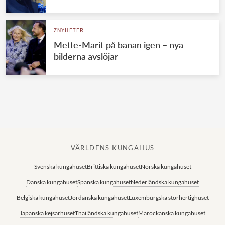
Norska kungahuset
ZNYHETER
Danska kungahuset
Mette-Marit på banan igen – nya
Spanska kungahuset
bilderna avslöjar
Nederländska kungahuset
Belgiska kungahuset
Jordanska kungahuset
Luxemburgska storhertighuset
Japanska kejsarhuset
VÄRLDENS KUNGAHUS
Thailändska kungahuset
Svenska kungahuset
Brittiska kungahuset
Norska kungahuset
Marockanska kungahuset
Danska kungahuset
Spanska kungahuset
Nederländska kungahuset
Monacos furstehus
Belgiska kungahuset
Jordanska kungahuset
Luxemburgska storhertighuset
Japanska kejsarhuset
Thailändska kungahuset
Marockanska kungahuset