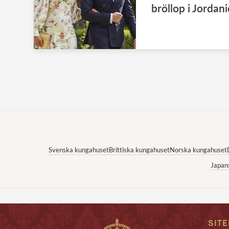
bröllop i Jordan
Svenska kungahuset
Brittiska kungahuset
Norska kungahuset
Japan
SIT