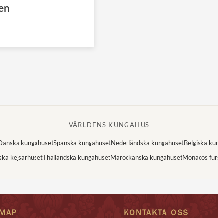
ien
VÄRLDENS KUNGAHUS
Danska kungahuset
Spanska kungahuset
Nederländska kungahuset
Belgiska ku
ska kejsarhuset
Thailändska kungahuset
Marockanska kungahuset
Monacos fur
EMAP
KONTAKTA OSS