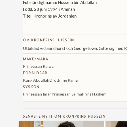
Fullständigt namn:
Hussein bin Abdullah
Född:
28 juni 1994 i Amman
Titel:
Kronprins av Jordanien
OM KRONPRINS HUSSEIN
Utbildad vid Sandhurst och Georgetown. Gifte sig med Ra
MAKE/MAKA
Prinsessan Rajwa
FÖRÄLDRAR
Kung Abdullah
Drottning Rania
SYSKON
Prinsessan Iman
Prinsessan Salma
Prins Hashem
SENASTE NYTT OM KRONPRINS HUSSEIN