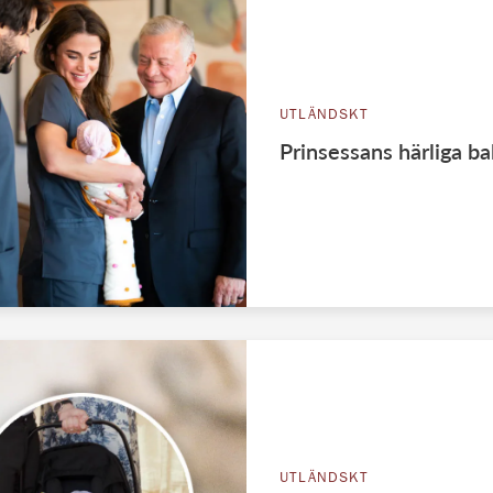
UTLÄNDSKT
Prinsessans härliga ba
UTLÄNDSKT