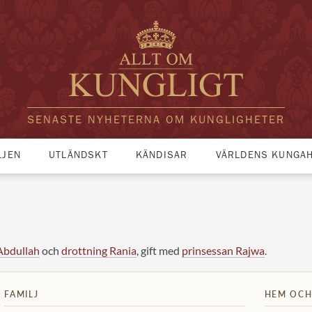
SENASTE NYHETERNA OM KUNGLIGHETER
LJEN
UTLÄNDSKT
KÄNDISAR
VÄRLDENS KUNGA
Abdullah
och
drottning Rania
, gift med
prinsessan Rajwa
.
FAMILJ
HEM OCH