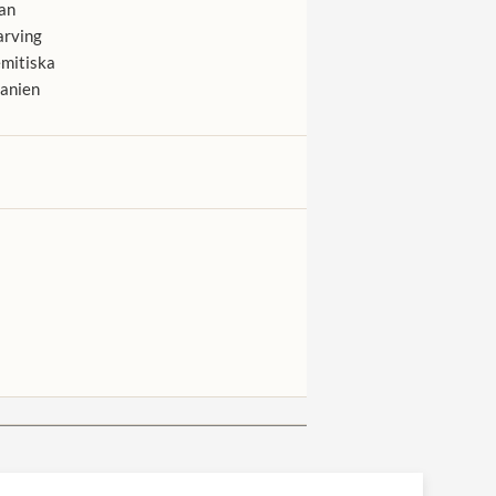
an
arving
mitiska
anien