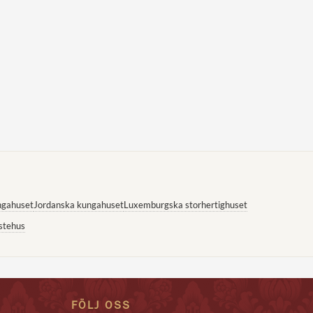
ngahuset
Jordanska kungahuset
Luxemburgska storhertighuset
stehus
FÖLJ OSS