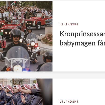
UTLÄNDSKT
Kronprinsessan
babymagen fån
UTLÄNDSKT