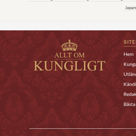
Japan
SIT
Hem
Kunga
Utlän
Kändi
Redak
Bästa