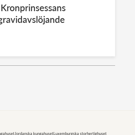
: Kronprinsessans
gravidavslöjande
ngahuset
Jordanska kungahuset
Luxemburgska storhertighuset