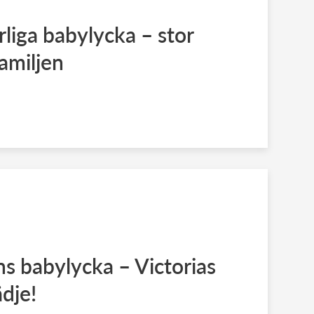
rliga babylycka – stor
familjen
s babylycka – Victorias
ädje!