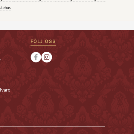
stehus
FÖLJ OSS
e
ivare