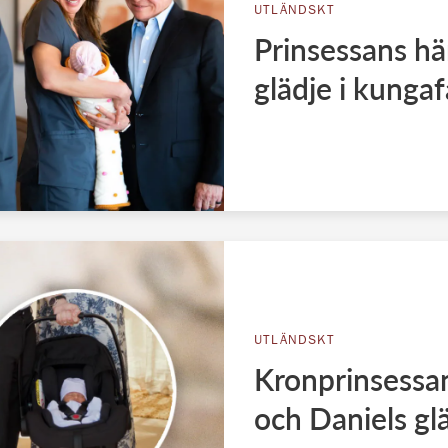
UTLÄNDSKT
Prinsessans hä
glädje i kunga
UTLÄNDSKT
Kronprinsessan
och Daniels gl