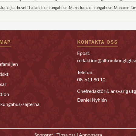
ska kejsarhuset
Thailändska kungahuset
Marockanska kungahuset
Monacos fur
EMAP
KONTAKTA OSS
Epost:
redaktion@alltomkungligt.s
familjen
Telefon:
dskt
08-611 90 10
sar
Chefredaktör & ansvarig utg
tion
Daniel Nyhlén
 kungahus-sajterna
|
|
Sponsrat
Tipsa oss
Annonsera