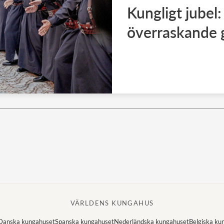
Kungligt jubel
överraskande 
VÄRLDENS KUNGAHUS
Danska kungahuset
Spanska kungahuset
Nederländska kungahuset
Belgiska ku