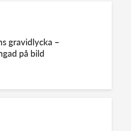
s gravidlycka –
gad på bild