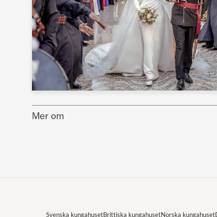
Mer om
Svenska kungahuset
Brittiska kungahuset
Norska kungahuset