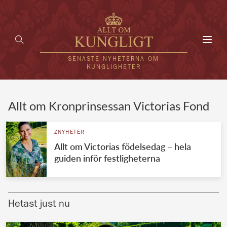
Toggl
navig
SENASTE NYHETERNA OM
KUNGLIGHETER
HEM
Allt om Kronprinsessan Victorias Fond
KUNGAFAMILJEN
ZNYHETER
Allt om Victorias födelsedag – hela
UTLÄNDSKT
guiden inför festligheterna
KÄNDISAR
VÄRLDENS KUNGAHUS
Hetast just nu
Svenska kungahuset
REDAKTION
Brittiska kungahuset