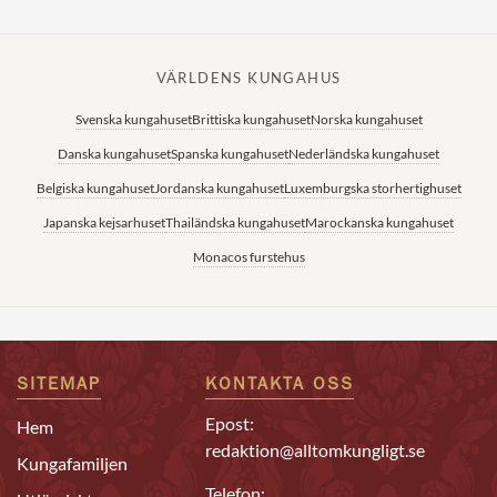
VÄRLDENS KUNGAHUS
Svenska kungahuset
Brittiska kungahuset
Norska kungahuset
Danska kungahuset
Spanska kungahuset
Nederländska kungahuset
Belgiska kungahuset
Jordanska kungahuset
Luxemburgska storhertighuset
Japanska kejsarhuset
Thailändska kungahuset
Marockanska kungahuset
Monacos furstehus
SITEMAP
KONTAKTA OSS
Epost:
Hem
redaktion@alltomkungligt.se
Kungafamiljen
Telefon: