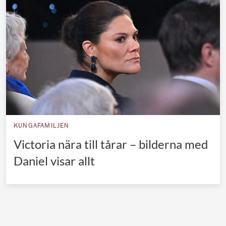
Norska kungahuset
Danska kungahuset
Spanska kungahuset
Nederländska kungahuset
Belgiska kungahuset
Jordanska kungahuset
Luxemburgska storhertighuset
KUNGAFAMILJEN
Japanska kejsarhuset
Victoria nära till tårar – bilderna med
Daniel visar allt
Thailändska kungahuset
Marockanska kungahuset
Monacos furstehus