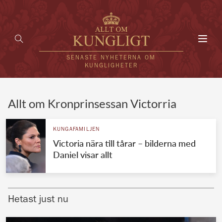
Toggl
navig
SENASTE NYHETERNA OM
KUNGLIGHETER
HEM
Allt om Kronprinsessan Victorria
KUNGAFAMILJEN
KUNGAFAMILJEN
Victoria nära till tårar – bilderna med
UTLÄNDSKT
Daniel visar allt
KÄNDISAR
VÄRLDENS KUNGAHUS
Hetast just nu
Svenska kungahuset
REDAKTION
Brittiska kungahuset