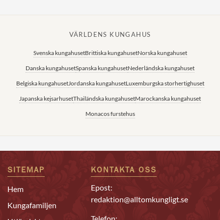
VÄRLDENS KUNGAHUS
Svenska kungahuset
Brittiska kungahuset
Norska kungahuset
Danska kungahuset
Spanska kungahuset
Nederländska kungahuset
Belgiska kungahuset
Jordanska kungahuset
Luxemburgska storhertighuset
Japanska kejsarhuset
Thailändska kungahuset
Marockanska kungahuset
Monacos furstehus
SITEMAP
KONTAKTA OSS
Epost:
Hem
redaktion@alltomkungligt.se
Kungafamiljen
Telefon: