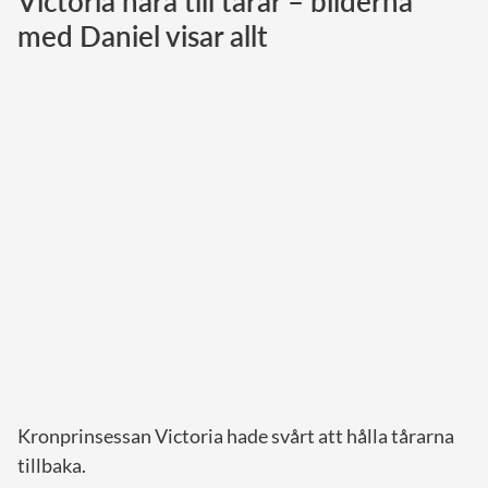
Victoria nära till tårar – bilderna
med Daniel visar allt
Norska kungahuset
Danska kungahuset
Spanska kungahuset
Nederländska kungahuset
Belgiska kungahuset
Jordanska kungahuset
Luxemburgska storhertighuset
Japanska kejsarhuset
Thailändska kungahuset
Marockanska kungahuset
Monacos furstehus
Kronprinsessan Victoria hade svårt att hålla tårarna
tillbaka.