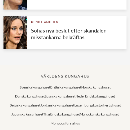
KUNGAFAMILJEN
Sofias nya beslut efter skandalen –
misstankarna bekräftas
VÄRLDENS KUNGAHUS
Svenska kungahuset
Brittiska kungahuset
Norska kungahuset
Danska kungahuset
Spanska kungahuset
Nederländska kungahuset
Belgiska kungahuset
Jordanska kungahuset
Luxemburgska storhertighuset
Japanska kejsarhuset
Thailändska kungahuset
Marockanska kungahuset
Monacos furstehus