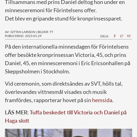
Tillsammans med prins Daniel deltog hon under en
minnesceremoni för Förintelsens offer.
Det blev en gripande stund för kronprinsessparet.
AV: GITTAN LARSSON
|
BILDER: TT
PUBLICERAD: 2023-01-29
DELA:
P
å den internationella minnesdagen för Förintelsens
offer besökte kronprinsessan Victoria, 45, och prins
Daniel, 45, en minnesceremoni i Eric Ericsonhallen på
Skeppsholmen i Stockholm.
Vid ceremonin, som direktsändes av SVT, hölls tal,
överlevandes vittnesmål visades och musik
framfördes, rapporterar hovet på sin
hemsida
.
LÄS MER:
Tuffa beskedet till Victoria och Daniel på
Haga slott