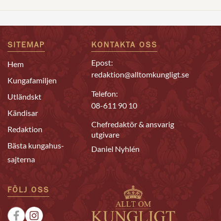
SITEMAP
KONTAKTA OSS
Epost:
Hem
redaktion@alltomkungligt.se
Kungafamiljen
Telefon:
Utländskt
08-611 90 10
Kändisar
Chefredaktör & ansvarig
Redaktion
utgivare
Bästa kungahus-
Daniel Nyhlén
sajterna
FÖLJ OSS