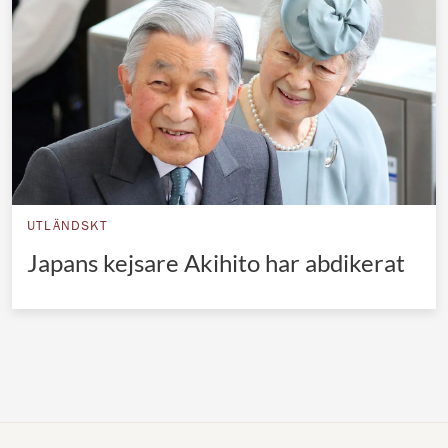
Norska kungahuset
Danska kungahuset
Spanska kungahuset
Nederländska kungahuset
Belgiska kungahuset
Jordanska kungahuset
UTLÄNDSKT
Luxemburgska storhertighuset
Japans kejsare Akihito har abdikerat
Japanska kejsarhuset
Thailändska kungahuset
Marockanska kungahuset
Monacos furstehus