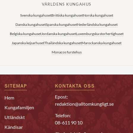
VÄRLDENS KUNGAHUS
Svenska kungahuset
Brittiska kungahuset
Norska kungahuset
Danska kungahuset
Spanska kungahuset
Nederländska kungahuset
Belgiska kungahuset
Jordanska kungahuset
Luxemburgska storhertighuset
Japanska kejsarhuset
Thailändska kungahuset
Marockanska kungahuset
Monacos furstehus
SITEMAP
KONTAKTA OSS
Epost:
Hem
redaktion@alltomkungligt.se
Kungafamiljen
Telefon:
Utländskt
08-611 90 10
Kändisar