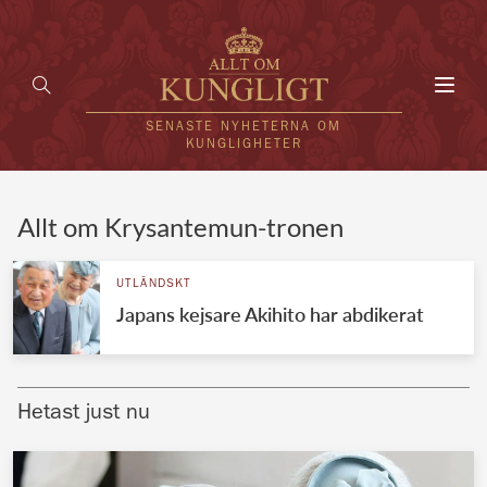
Toggl
navig
SENASTE NYHETERNA OM
KUNGLIGHETER
HEM
Allt om Krysantemun-tronen
KUNGAFAMILJEN
UTLÄNDSKT
Japans kejsare Akihito har abdikerat
UTLÄNDSKT
KÄNDISAR
Hetast just nu
VÄRLDENS KUNGAHUS
Svenska kungahuset
REDAKTION
Brittiska kungahuset