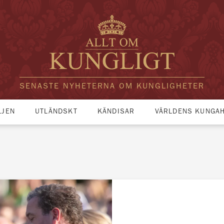
SENASTE NYHETERNA OM KUNGLIGHETER
LJEN
UTLÄNDSKT
KÄNDISAR
VÄRLDENS KUNGA