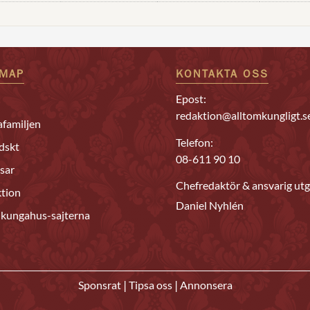
EMAP
KONTAKTA OSS
Epost:
redaktion@alltomkungligt.s
familjen
Telefon:
dskt
08-611 90 10
sar
Chefredaktör & ansvarig utg
tion
Daniel Nyhlén
 kungahus-sajterna
|
|
Sponsrat
Tipsa oss
Annonsera