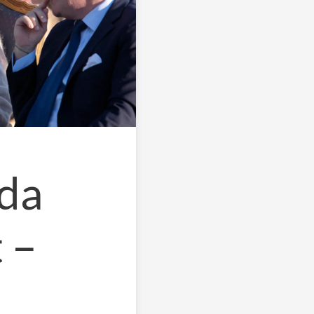
da
 –