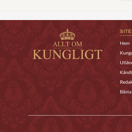
SIT
Hem
Kunga
Utlän
Kändi
Redak
Bästa