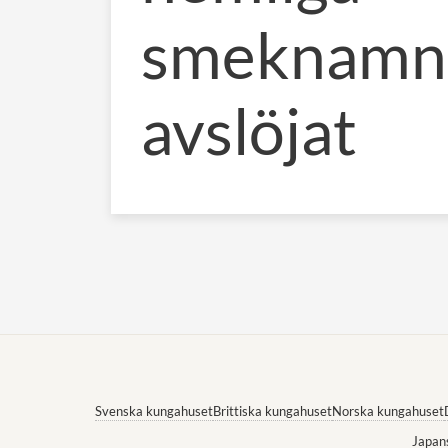
smeknamn
avslöjat
Svenska kungahuset
Brittiska kungahuset
Norska kungahuset
Japan