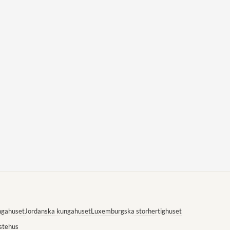
ngahuset
Jordanska kungahuset
Luxemburgska storhertighuset
stehus