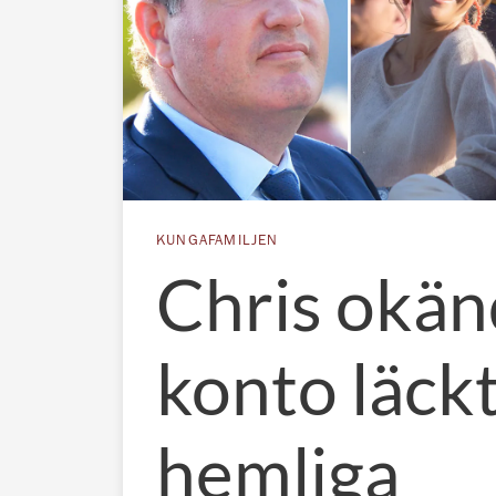
KUNGAFAMILJEN
Chris okän
konto läckt
hemliga