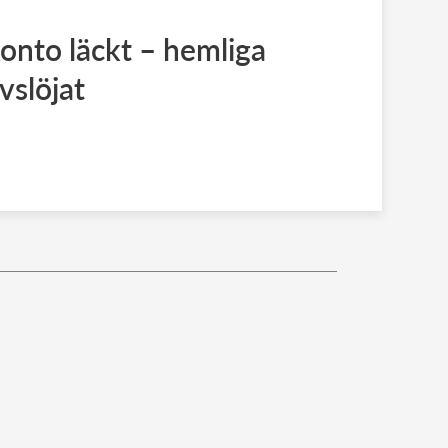
onto läckt – hemliga
slöjat