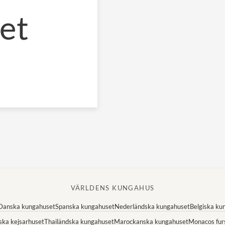
et
VÄRLDENS KUNGAHUS
Danska kungahuset
Spanska kungahuset
Nederländska kungahuset
Belgiska ku
ska kejsarhuset
Thailändska kungahuset
Marockanska kungahuset
Monacos fur