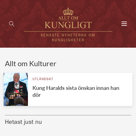
Toggl
navig
SENASTE NYHETERNA OM
KUNGLIGHETER
HEM
Allt om Kulturer
KUNGAFAMILJEN
UTLÄNDSKT
Kung Haralds sista önskan innan han
UTLÄNDSKT
dör
KÄNDISAR
VÄRLDENS KUNGAHUS
Hetast just nu
Svenska kungahuset
REDAKTION
Brittiska kungahuset