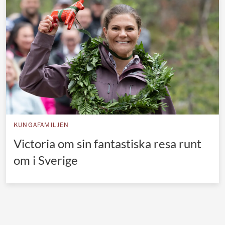
Norska kungahuset
Danska kungahuset
Spanska kungahuset
Nederländska kungahuset
Belgiska kungahuset
Jordanska kungahuset
Luxemburgska storhertighuset
KUNGAFAMILJEN
Japanska kejsarhuset
Victoria om sin fantastiska resa runt
om i Sverige
Thailändska kungahuset
Marockanska kungahuset
Monacos furstehus