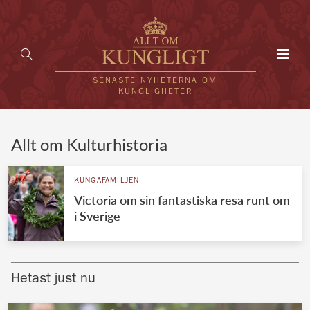
Toggl
navig
SENASTE NYHETERNA OM
KUNGLIGHETER
HEM
Allt om Kulturhistoria
KUNGAFAMILJEN
KUNGAFAMILJEN
Victoria om sin fantastiska resa runt om
UTLÄNDSKT
i Sverige
KÄNDISAR
VÄRLDENS KUNGAHUS
Hetast just nu
Svenska kungahuset
REDAKTION
Brittiska kungahuset