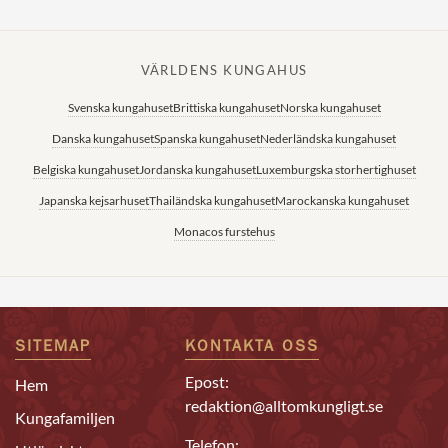
VÄRLDENS KUNGAHUS
Svenska kungahuset
Brittiska kungahuset
Norska kungahuset
Danska kungahuset
Spanska kungahuset
Nederländska kungahuset
Belgiska kungahuset
Jordanska kungahuset
Luxemburgska storhertighuset
Japanska kejsarhuset
Thailändska kungahuset
Marockanska kungahuset
Monacos furstehus
SITEMAP
KONTAKTA OSS
Epost:
Hem
redaktion@alltomkungligt.se
Kungafamiljen
Telefon: