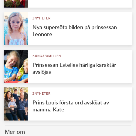
Norska kungahuset
ZNYHETER
Danska kungahuset
Nya supersöta bilden på prinsessan
Spanska kungahuset
Leonore
Nederländska kungahuset
Belgiska kungahuset
KUNGAFAMILJEN
Jordanska kungahuset
Prinsessan Estelles härliga karaktär
avslöjas
Luxemburgska storhertighuset
Japanska kejsarhuset
ZNYHETER
Thailändska kungahuset
Prins Louis första ord avslöjat av
Marockanska kungahuset
mamma Kate
Monacos furstehus
Mer om