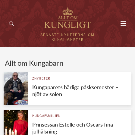
Toggl
navig
SENASTE NYHETERNA OM
KUNGLIGHETER
HEM
Allt om Kungabarn
KUNGAFAMILJEN
ZNYHETER
Kungaparets härliga påsksemester –
UTLÄNDSKT
njöt av solen
KÄNDISAR
VÄRLDENS KUNGAHUS
KUNGAFAMILJEN
Prinsessan Estelle och Oscars fina
Svenska kungahuset
REDAKTION
julhälsning
Brittiska kungahuset