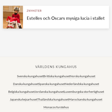
ZNYHETER
Estelles och Oscars mysiga lucia i stallet
VÄRLDENS KUNGAHUS
Svenska kungahuset
Brittiska kungahuset
Norska kungahuset
Danska kungahuset
Spanska kungahuset
Nederländska kungahuset
Belgiska kungahuset
Jordanska kungahuset
Luxemburgska storhertighuset
Japanska kejsarhuset
Thailändska kungahuset
Marockanska kungahuset
Monacos furstehus