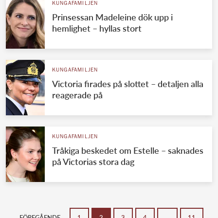
KUNGAFAMILJEN
Prinsessan Madeleine dök upp i
hemlighet – hyllas stort
KUNGAFAMILJEN
Victoria firades på slottet – detaljen alla
reagerade på
KUNGAFAMILJEN
Tråkiga beskedet om Estelle – saknades
på Victorias stora dag
FÖREGÅENDE
1
2
3
4
…
11