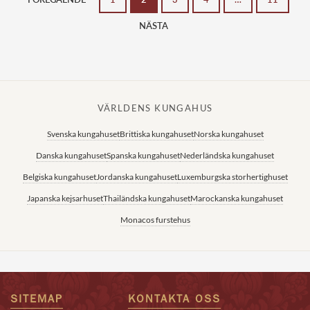
NÄSTA
VÄRLDENS KUNGAHUS
Svenska kungahuset
Brittiska kungahuset
Norska kungahuset
Danska kungahuset
Spanska kungahuset
Nederländska kungahuset
Belgiska kungahuset
Jordanska kungahuset
Luxemburgska storhertighuset
Japanska kejsarhuset
Thailändska kungahuset
Marockanska kungahuset
Monacos furstehus
SITEMAP
KONTAKTA OSS