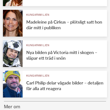
Norska kungahuset
KUNGAFAMILJEN
Danska kungahuset
Madeleine på Cirkus – plötsligt satt hon
Spanska kungahuset
där mitt i publiken
Nederländska kungahuset
Belgiska kungahuset
KUNGAFAMILJEN
Jordanska kungahuset
Nya bilden på Victoria mitt i skogen –
släpar ett träd i snön
Luxemburgska storhertighuset
Japanska kejsarhuset
KUNGAFAMILJEN
Thailändska kungahuset
Carl Philip delar vågade bilder – detaljen
Marockanska kungahuset
får alla att reagera
Monacos furstehus
Mer om