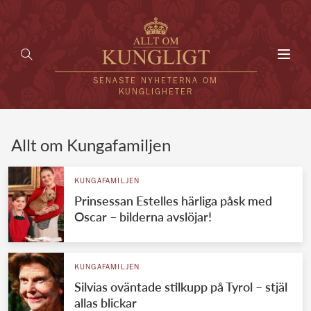
Toggl
navig
SENASTE NYHETERNA OM
KUNGLIGHETER
HEM
Allt om Kungafamiljen
KUNGAFAMILJEN
KUNGAFAMILJEN
Prinsessan Estelles härliga påsk med
UTLÄNDSKT
Oscar – bilderna avslöjar!
KÄNDISAR
VÄRLDENS KUNGAHUS
KUNGAFAMILJEN
Silvias oväntade stilkupp på Tyrol – stjäl
Svenska kungahuset
REDAKTION
allas blickar
Brittiska kungahuset