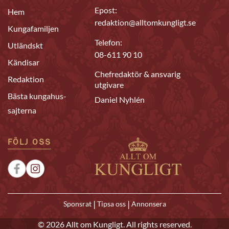
Epost:
Hem
redaktion@alltomkungligt.se
Kungafamiljen
Telefon:
Utländskt
08-611 90 10
Kändisar
Chefredaktör & ansvarig
Redaktion
utgivare
Bästa kungahus-
Daniel Nyhlén
sajterna
FÖLJ OSS
|
|
Sponsrat
Tipsa oss
Annonsera
© 2026 Allt om Kungligt. All rights reserved.