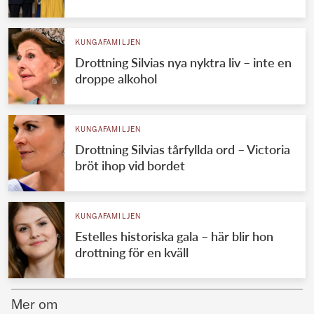
Norska kungahuset
KUNGAFAMILJEN
Danska kungahuset
Drottning Silvias nya nyktra liv – inte en
Spanska kungahuset
droppe alkohol
Nederländska kungahuset
Belgiska kungahuset
KUNGAFAMILJEN
Jordanska kungahuset
Drottning Silvias tårfyllda ord – Victoria
bröt ihop vid bordet
Luxemburgska storhertighuset
Japanska kejsarhuset
KUNGAFAMILJEN
Thailändska kungahuset
Estelles historiska gala – här blir hon
Marockanska kungahuset
drottning för en kväll
Monacos furstehus
Mer om