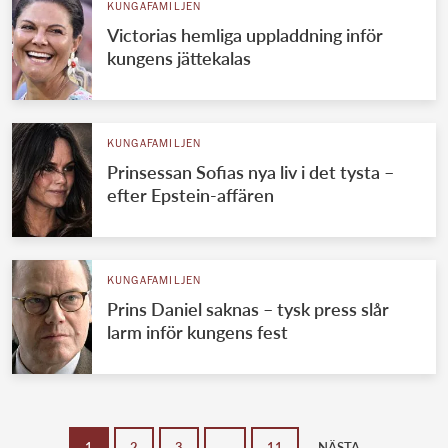
KUNGAFAMILJEN
Victorias hemliga uppladdning inför
kungens jättekalas
KUNGAFAMILJEN
Prinsessan Sofias nya liv i det tysta –
efter Epstein-affären
KUNGAFAMILJEN
Prins Daniel saknas – tysk press slår
larm inför kungens fest
1
2
3
…
11
NÄSTA