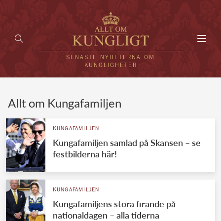
Toggl
navig
SENASTE NYHETERNA OM
KUNGLIGHETER
HEM
Allt om Kungafamiljen
KUNGAFAMILJEN
KUNGAFAMILJEN
Kungafamiljen samlad på Skansen – se
UTLÄNDSKT
festbilderna här!
KÄNDISAR
VÄRLDENS KUNGAHUS
KUNGAFAMILJEN
Kungafamiljens stora firande på
Svenska kungahuset
REDAKTION
nationaldagen – alla tiderna
Brittiska kungahuset