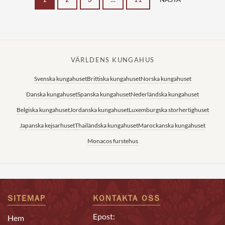
VÄRLDENS KUNGAHUS
Svenska kungahuset
Brittiska kungahuset
Norska kungahuset
Danska kungahuset
Spanska kungahuset
Nederländska kungahuset
Belgiska kungahuset
Jordanska kungahuset
Luxemburgska storhertighuset
Japanska kejsarhuset
Thailändska kungahuset
Marockanska kungahuset
Monacos furstehus
SITEMAP
KONTAKTA OSS
Epost:
Hem