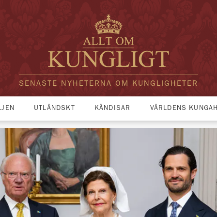
SENASTE NYHETERNA OM KUNGLIGHETER
LJEN
UTLÄNDSKT
KÄNDISAR
VÄRLDENS KUNGA