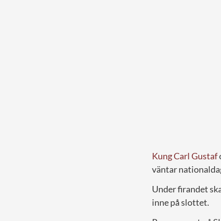
Kung Carl Gustaf
väntar nationaldag
Under firandet ska
inne på slottet.