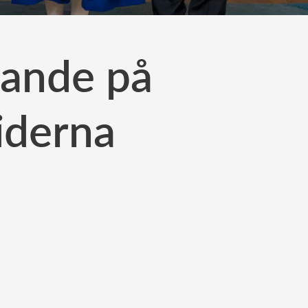
rande på
iderna