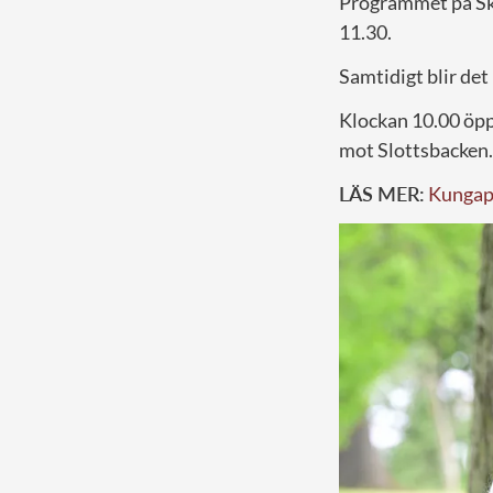
Programmet på Sko
11.30.
Samtidigt blir det
Klockan 10.00 öp
mot Slottsbacken. 
LÄS MER:
Kungapa