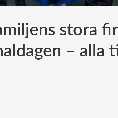
miljens stora fi
naldagen – alla t