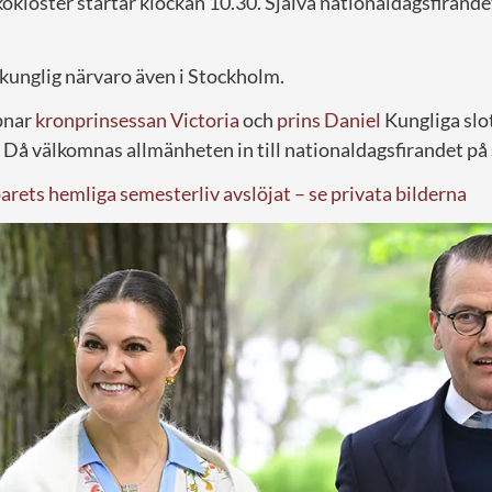
kloster startar klockan 10.30. Själva nationaldagsfirande
 kunglig närvaro även i Stockholm.
pnar
kronprinsessan Victoria
och
prins Daniel
Kungliga slo
Då välkomnas allmänheten in till nationaldagsfirandet på 
rets hemliga semesterliv avslöjat – se privata bilderna