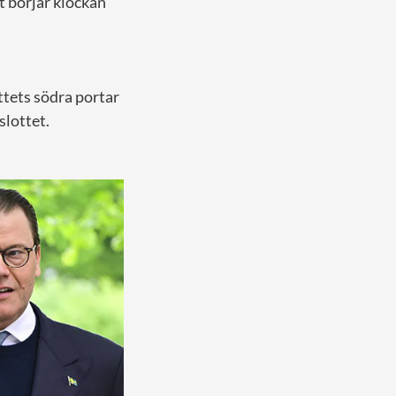
t börjar klockan
ttets södra portar
slottet.