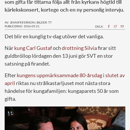
som gifta får tittarna följa allt från kyrkans högtid till
kärlekskonsert, kortege och en ny personlig intervju.
AV: JENNIFER ERIXON
|
BILDER: TT
PUBLICERAD: 2026-05-21
DELA:
Det blir en kunglig tv-dag utöver det vanliga.
När
kung Carl Gustaf
och
drottning Silvia
firar sitt
guldbröllop lördagen den 13 juni gör SVT en stor
satsning på firandet.
Efter
kungens uppmärksammade 80-årsdag i slutet av
april
riktas nu strålkastarljuset mot nästa stora
händelse för kungafamiljen: kungaparets 50 år som
gifta.