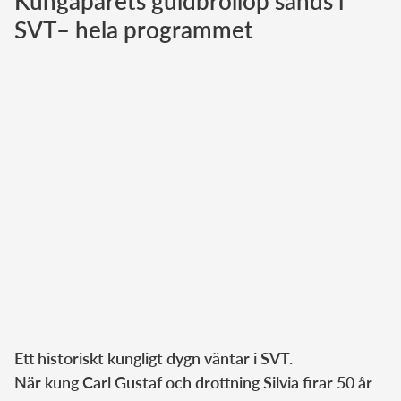
Kungaparets guldbröllop sänds i
SVT– hela programmet
Norska kungahuset
Danska kungahuset
Spanska kungahuset
Nederländska kungahuset
Belgiska kungahuset
Jordanska kungahuset
Luxemburgska storhertighuset
Japanska kejsarhuset
Thailändska kungahuset
Marockanska kungahuset
Monacos furstehus
Ett historiskt kungligt dygn väntar i SVT.
När kung Carl Gustaf och drottning Silvia firar 50 år