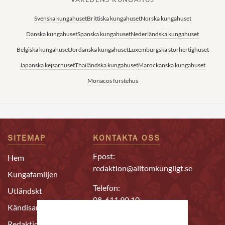
Svenska kungahuset
Brittiska kungahuset
Norska kungahuset
Danska kungahuset
Spanska kungahuset
Nederländska kungahuset
Belgiska kungahuset
Jordanska kungahuset
Luxemburgska storhertighuset
Japanska kejsarhuset
Thailändska kungahuset
Marockanska kungahuset
Monacos furstehus
SITEMAP
KONTAKTA OSS
Epost:
Hem
redaktion@alltomkungligt.se
Kungafamiljen
Telefon:
Utländskt
08-611 90 10
Kändisar
Chefredaktör & ansvarig
Redaktion