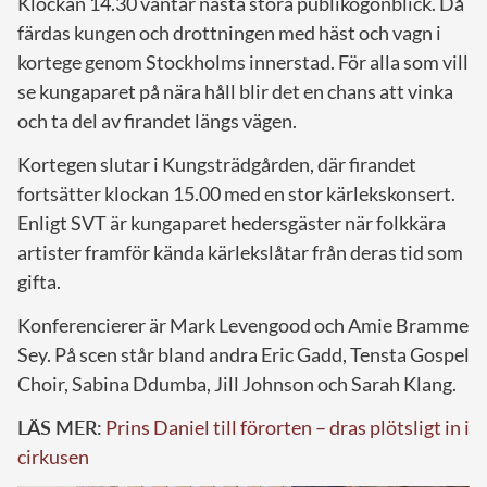
Klockan 14.30 väntar nästa stora publikögonblick. Då
färdas kungen och drottningen med häst och vagn i
kortege genom Stockholms innerstad. För alla som vill
se kungaparet på nära håll blir det en chans att vinka
och ta del av firandet längs vägen.
Kortegen slutar i Kungsträdgården, där firandet
fortsätter klockan 15.00 med en stor kärlekskonsert.
Enligt SVT är kungaparet hedersgäster när folkkära
artister framför kända kärlekslåtar från deras tid som
gifta.
Konferencierer är Mark Levengood och Amie Bramme
Sey. På scen står bland andra Eric Gadd, Tensta Gospel
Choir, Sabina Ddumba, Jill Johnson och Sarah Klang.
LÄS MER:
Prins Daniel till förorten – dras plötsligt in i
cirkusen