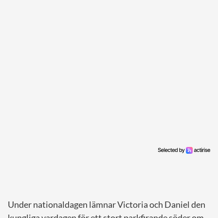
Under nationaldagen lämnar Victoria och Daniel den
kungliga vardagen för ett stort parkfirande söder om