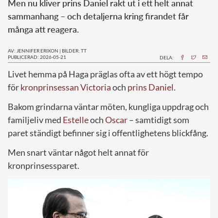
Men nu kliver prins Daniel rakt ut i ett helt annat
sammanhang – och detaljerna kring firandet får
många att reagera.
AV: JENNIFER ERIXON
|
BILDER: TT
PUBLICERAD: 2026-05-21
DELA:
Livet hemma på Haga präglas ofta av ett högt tempo
för
kronprinsessan Victoria
och
prins Daniel
.
Bakom grindarna väntar möten, kungliga uppdrag och
familjeliv med
Estelle
och
Oscar
– samtidigt som
paret ständigt befinner sig i offentlighetens blickfång.
Men snart väntar något helt annat för
kronprinsessparet.