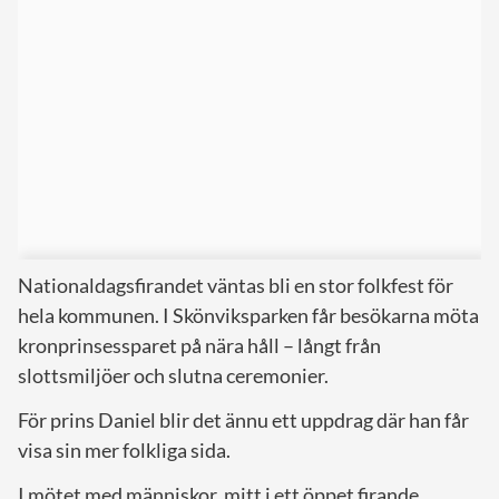
Nationaldagsfirandet väntas bli en stor folkfest för
hela kommunen. I Skönviksparken får besökarna möta
kronprinsessparet på nära håll – långt från
slottsmiljöer och slutna ceremonier.
För prins Daniel blir det ännu ett uppdrag där han får
visa sin mer folkliga sida.
I mötet med människor, mitt i ett öppet firande,