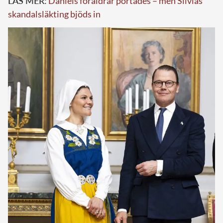
LÄS MER:
Daniels föräldrar portades – men Silvias
skandalsläkting bjöds in