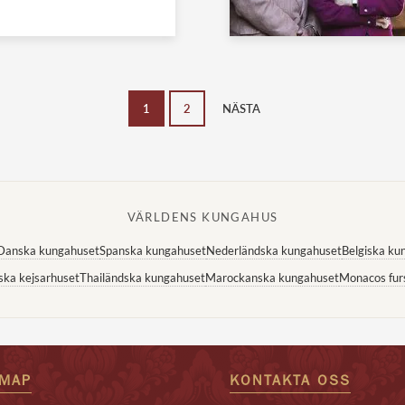
1
2
NÄSTA
VÄRLDENS KUNGAHUS
Danska kungahuset
Spanska kungahuset
Nederländska kungahuset
Belgiska ku
ska kejsarhuset
Thailändska kungahuset
Marockanska kungahuset
Monacos fur
EMAP
KONTAKTA OSS