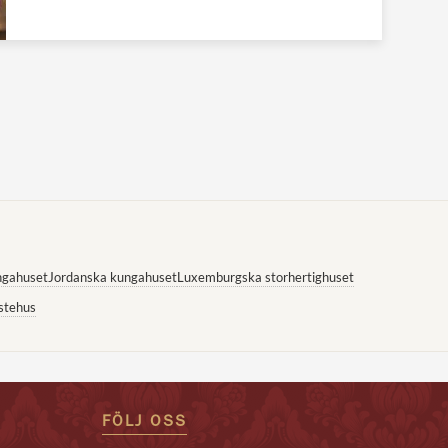
ngahuset
Jordanska kungahuset
Luxemburgska storhertighuset
stehus
FÖLJ OSS