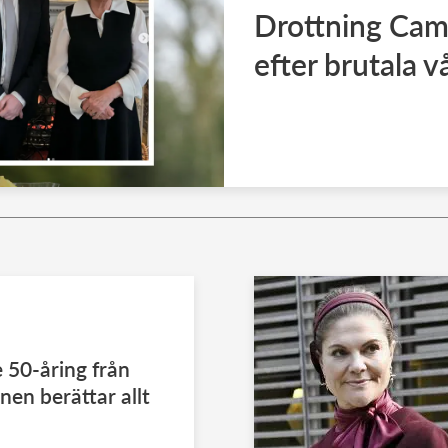
Drottning Cami
efter brutala v
 50-åring från
en berättar allt