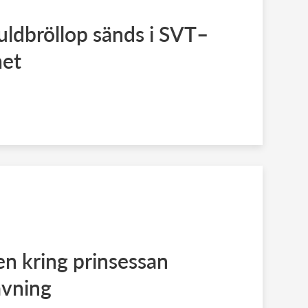
ldbröllop sänds i SVT–
met
en kring prinsessan
avning