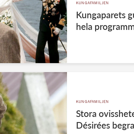
KUNGAFAMILJEN
Kungaparets gu
hela program
KUNGAFAMILJEN
Stora ovisshet
Désirées begr