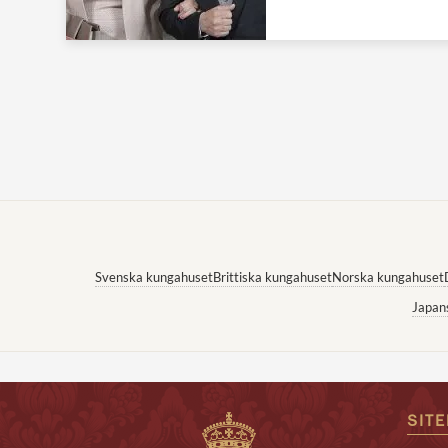
Svenska kungahuset
Brittiska kungahuset
Norska kungahuset
Japan
SIT