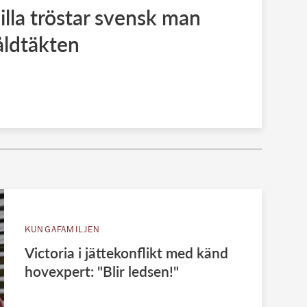
lla tröstar svensk man
åldtäkten
KUNGAFAMILJEN
Victoria i jättekonflikt med känd
hovexpert: "Blir ledsen!"