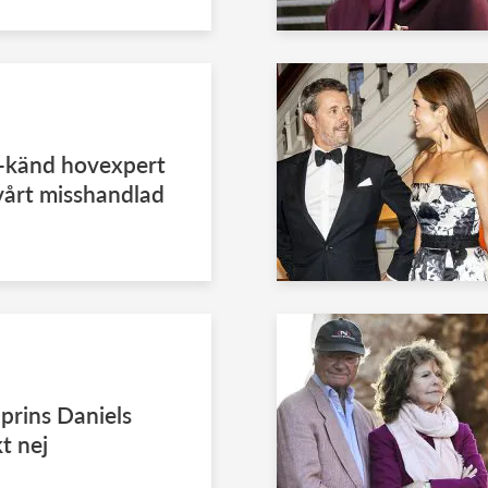
Tv-känd hovexpert
vårt misshandlad
prins Daniels
t nej