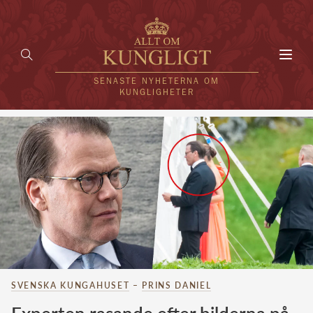
Toggl
navig
SENASTE NYHETERNA OM
KUNGLIGHETER
HEM
KUNGAFAMILJEN
UTLÄNDSKT
KÄNDISAR
VÄRLDENS KUNGAHUS
SVENSKA KUNGAHUSET
–
PRINS DANIEL
Svenska kungahuset
REDAKTION
Brittiska kungahuset