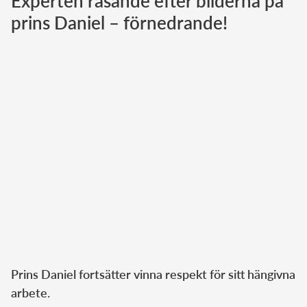
Experten rasande efter bilderna på
prins Daniel – förnedrande!
Norska kungahuset
Danska kungahuset
Spanska kungahuset
Nederländska kungahuset
Belgiska kungahuset
Jordanska kungahuset
Luxemburgska storhertighuset
Japanska kejsarhuset
Thailändska kungahuset
Marockanska kungahuset
Monacos furstehus
Prins Daniel fortsätter vinna respekt för sitt hängivna
arbete.