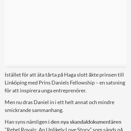
Istället för att äta tårta på Haga slott åkte prinsen till
Linköping med Prins Daniels Fellowship – en satsning
för att inspirera unga entreprenörer.
Men nu dras Daniel in i ett helt annat och mindre
smickrande sammanhang.
Han syns nämligen
i den nya skandaldokumentären
”Rebel Royals: An Unlikely Love Story” som sänds på