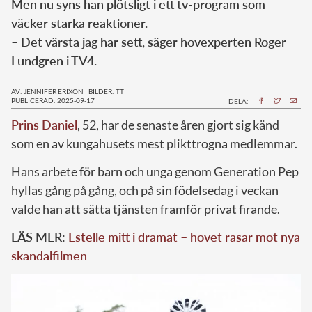
Men nu syns han plötsligt i ett tv-program som
väcker starka reaktioner.
– Det värsta jag har sett, säger hovexperten Roger
Lundgren i TV4.
AV: JENNIFER ERIXON
|
BILDER: TT
PUBLICERAD: 2025-09-17
DELA:
Prins Daniel
, 52, har de senaste åren gjort sig känd
som en av kungahusets mest plikttrogna medlemmar.
Hans arbete för barn och unga genom Generation Pep
hyllas gång på gång, och på sin födelsedag i veckan
valde han att sätta tjänsten framför privat firande.
LÄS MER:
Estelle mitt i dramat – hovet rasar mot nya
skandalfilmen