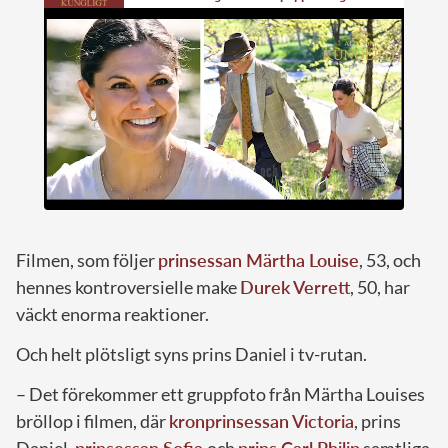
Filmen, som följer
prinsessan Märtha Louise
, 53, och
hennes kontroversielle make
Durek Verrett
, 50, har
väckt enorma reaktioner.
Och helt plötsligt syns prins Daniel i tv-rutan.
– Det förekommer ett gruppfoto från Märtha Louises
bröllop i filmen, där
kronprinsessan Victoria
, prins
Daniel,
prinsessan Sofia
och
prins Carl Philip
samtliga