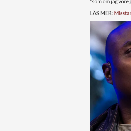
”som om jag vore g
LÄS MER:
Misstan