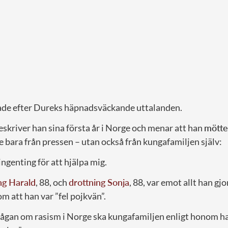
ade efter Dureks häpnadsväckande uttalanden.
skriver han sina första år i Norge och menar att han
mötte
te bara från pressen – utan också från kungafamiljen själv:
ingenting för att hjälpa mig.
ng Harald
, 88, och
drottning Sonja
, 88, var emot allt han gj
 att han var ”fel pojkvän”.
rågan om rasism i Norge ska kungafamiljen enligt honom h