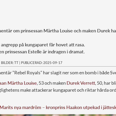
mentär om prinsessan Märtha Louise och maken Durek har
ngrepp på kungaparet får hovet att rasa.
en prinsessan Estelle är indragen i dramat.
|
BILDER: TT
|
PUBLICERAD: 2025-09-17
entär ”Rebel Royals” har slagit ner som en bomb i både Sv
san Märtha Louise
, 53 och maken
Durek Verrett
, 50, har b
glighetens make attackerar kungaparet och riktar hårda o
Marits nya mardröm – kronprins Haakon utpekad i jättes