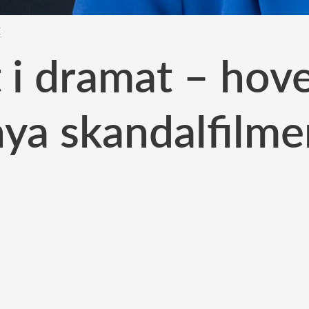
E
t i dramat – hov
nya skandalfilme