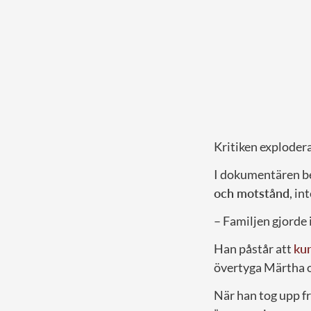
Kritiken exploder
I dokumentären be
och motstånd
, in
– Familjen gjorde 
Han påstår att
ku
övertyga Märtha om
När han tog upp f