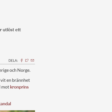
 utlöst ett
DELA:
erige och Norge.
livit en brännhet
rd mot
kronprins
kandal