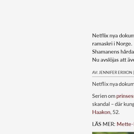
Netflix nya doku
ramaskri i Norge.
Shamanens hårda a
Nu avslöjas att äv
AV: JENNIFER ERIXON
Netflix nya dokum
Serien om
prinses
skandal – där kun
Haakon
, 52.
LÄS MER:
Mette-