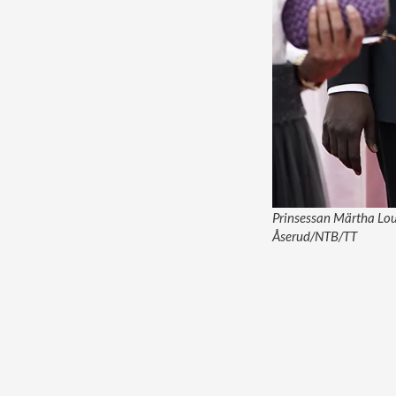
Prinsessan Märtha Loui
Åserud/NTB/TT