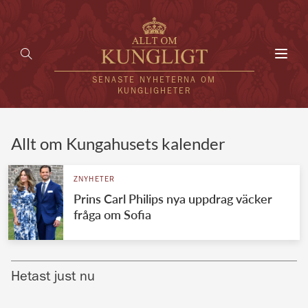
Toggl
navig
SENASTE NYHETERNA OM
KUNGLIGHETER
HEM
Allt om Kungahusets kalender
KUNGAFAMILJEN
ZNYHETER
Prins Carl Philips nya uppdrag väcker
UTLÄNDSKT
fråga om Sofia
KÄNDISAR
VÄRLDENS KUNGAHUS
Hetast just nu
Svenska kungahuset
REDAKTION
Brittiska kungahuset