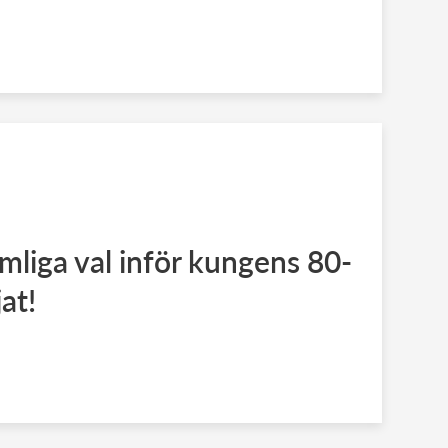
liga val inför kungens 80-
at!