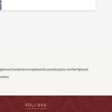
ngahuset
Jordanska kungahuset
Luxemburgska storhertighuset
stehus
FÖLJ OSS