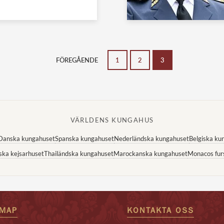
FÖREGÅENDE
1
2
3
VÄRLDENS KUNGAHUS
Danska kungahuset
Spanska kungahuset
Nederländska kungahuset
Belgiska ku
ska kejsarhuset
Thailändska kungahuset
Marockanska kungahuset
Monacos fur
EMAP
KONTAKTA OSS