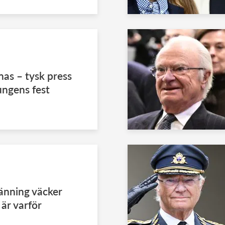
nas – tysk press
kungens fest
länning väcker
 är varför