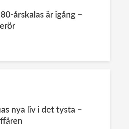
80-årskalas är igång –
erör
as nya liv i det tysta –
affären