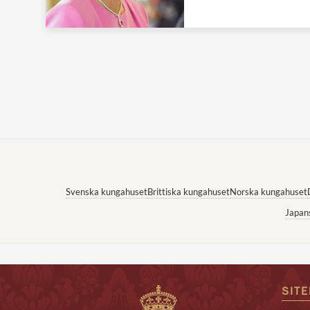
Svenska kungahuset
Brittiska kungahuset
Norska kungahuset
Japan
SIT