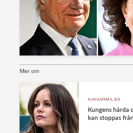
Mer om
KUNGAFAMILJEN
Kungens hårda d
kan stoppas frå