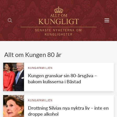
Toggl
navig
SENASTE NYHETERNA OM
KUNGLIGHETER
HEM
Allt om Kungen 80 år
KUNGAFAMILJEN
KUNGAFAMILJEN
Kungen granskar sin 80-årsgåva –
UTLÄNDSKT
bakom kulisserna i Båstad
KÄNDISAR
VÄRLDENS KUNGAHUS
KUNGAFAMILJEN
Drottning Silvias nya nyktra liv – inte en
Svenska kungahuset
REDAKTION
droppe alkohol
Brittiska kungahuset