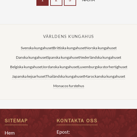
VÄRLDENS KUNGAHUS
Svenska kungahuset
Brittiska kungahuset
Norska kungahuset
Danska kungahuset
Spanska kungahuset
Nederländska kungahuset
Belgiska kungahuset
Jordanska kungahuset
Luxemburgska storhertighuset
Japanska kejsarhuset
Thailändska kungahuset
Marockanska kungahuset
Monacos furstehus
SITEMAP
KONTAKTA OSS
Epost:
Hem