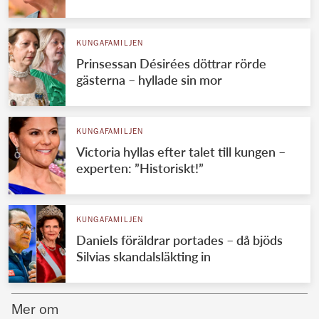
Norska kungahuset
KUNGAFAMILJEN
Danska kungahuset
Prinsessan Désirées döttrar rörde
Spanska kungahuset
gästerna – hyllade sin mor
Nederländska kungahuset
Belgiska kungahuset
KUNGAFAMILJEN
Jordanska kungahuset
Victoria hyllas efter talet till kungen –
experten: ”Historiskt!”
Luxemburgska storhertighuset
Japanska kejsarhuset
KUNGAFAMILJEN
Thailändska kungahuset
Daniels föräldrar portades – då bjöds
Marockanska kungahuset
Silvias skandalsläkting in
Monacos furstehus
Mer om