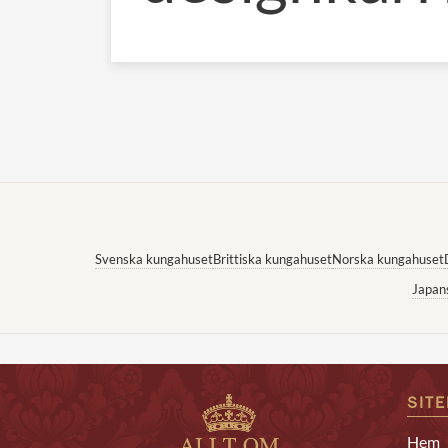
Svenska kungahuset
Brittiska kungahuset
Norska kungahuset
Japan
SIT
Hem