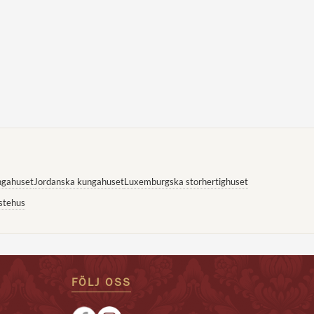
ngahuset
Jordanska kungahuset
Luxemburgska storhertighuset
stehus
FÖLJ OSS