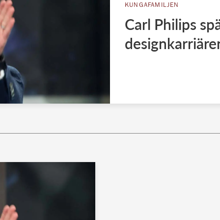
KUNGAFAMILJEN
Carl Philips sp
designkarriäre