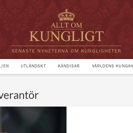
SENASTE NYHETERNA OM KUNGLIGHETER
LJEN
UTLÄNDSKT
KÄNDISAR
VÄRLDENS KUNGA
everantör