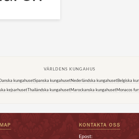
VÄRLDENS KUNGAHUS
Danska kungahuset
Spanska kungahuset
Nederländska kungahuset
Belgiska ku
ska kejsarhuset
Thailändska kungahuset
Marockanska kungahuset
Monacos fur
EMAP
KONTAKTA OSS
Epost: