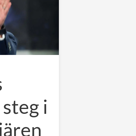
s
steg i
iären