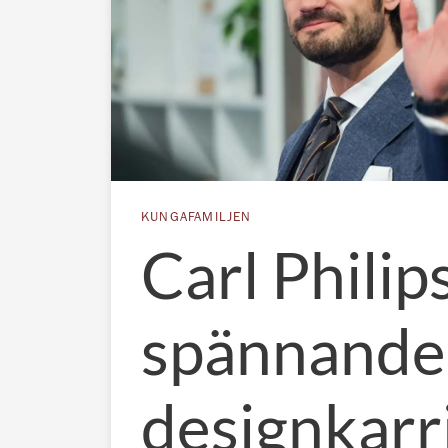
KUNGAFAMILJEN
Carl Philip
spännande 
designkarr