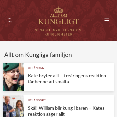
Toggl
navig
SENASTE NYHETERNA OM
KUNGLIGHETER
HEM
Allt om Kungliga familjen
KUNGAFAMILJEN
UTLÄNDSKT
Kate bryter allt – treåringens reaktion
UTLÄNDSKT
får henne att smälta
KÄNDISAR
VÄRLDENS KUNGAHUS
UTLÄNDSKT
Skål! William blir kung i baren – Kates
Svenska kungahuset
REDAKTION
reaktion säger allt
Brittiska kungahuset