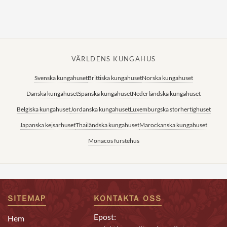
VÄRLDENS KUNGAHUS
Svenska kungahuset
Brittiska kungahuset
Norska kungahuset
Danska kungahuset
Spanska kungahuset
Nederländska kungahuset
Belgiska kungahuset
Jordanska kungahuset
Luxemburgska storhertighuset
Japanska kejsarhuset
Thailändska kungahuset
Marockanska kungahuset
Monacos furstehus
SITEMAP
KONTAKTA OSS
Epost:
Hem