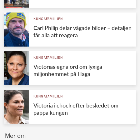
Norska kungahuset
KUNGAFAMILJEN
Danska kungahuset
Carl Philip delar vågade bilder – detaljen
Spanska kungahuset
får alla att reagera
Nederländska kungahuset
Belgiska kungahuset
KUNGAFAMILJEN
Jordanska kungahuset
Victorias egna ord om lyxiga
miljonhemmet på Haga
Luxemburgska storhertighuset
Japanska kejsarhuset
KUNGAFAMILJEN
Thailändska kungahuset
Victoria i chock efter beskedet om
Marockanska kungahuset
pappa kungen
Monacos furstehus
Mer om