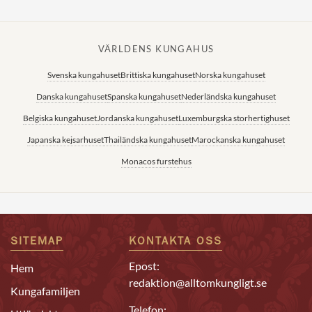
VÄRLDENS KUNGAHUS
Svenska kungahuset
Brittiska kungahuset
Norska kungahuset
Danska kungahuset
Spanska kungahuset
Nederländska kungahuset
Belgiska kungahuset
Jordanska kungahuset
Luxemburgska storhertighuset
Japanska kejsarhuset
Thailändska kungahuset
Marockanska kungahuset
Monacos furstehus
SITEMAP
KONTAKTA OSS
Epost:
Hem
redaktion@alltomkungligt.se
Kungafamiljen
Telefon: