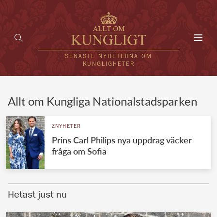
Toggl
navig
SENASTE NYHETERNA OM
KUNGLIGHETER
HEM
Allt om Kungliga Nationalstadsparken
KUNGAFAMILJEN
ZNYHETER
Prins Carl Philips nya uppdrag väcker
UTLÄNDSKT
fråga om Sofia
KÄNDISAR
VÄRLDENS KUNGAHUS
Hetast just nu
Svenska kungahuset
REDAKTION
Brittiska kungahuset