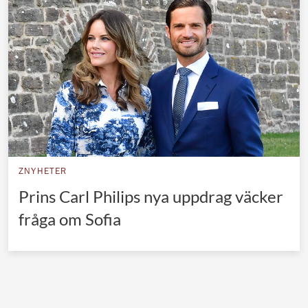
Norska kungahuset
Danska kungahuset
Spanska kungahuset
Nederländska kungahuset
Belgiska kungahuset
Jordanska kungahuset
Luxemburgska storhertighuset
ZNYHETER
Japanska kejsarhuset
Prins Carl Philips nya uppdrag väcker
fråga om Sofia
Thailändska kungahuset
Marockanska kungahuset
Monacos furstehus