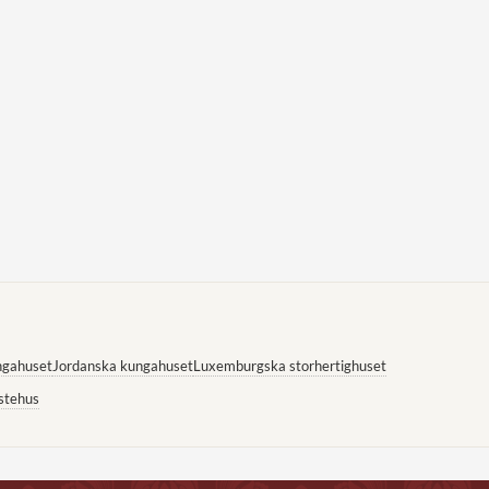
ngahuset
Jordanska kungahuset
Luxemburgska storhertighuset
stehus