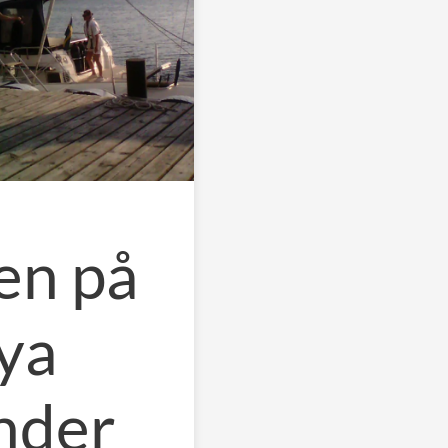
en på
nya
nder