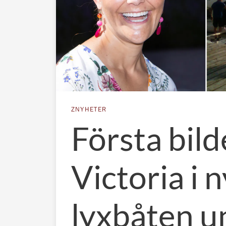
ZNYHETER
Första bild
Victoria i 
lyxbåten u