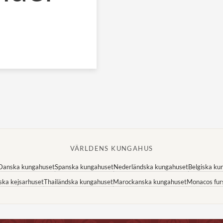
VÄRLDENS KUNGAHUS
Danska kungahuset
Spanska kungahuset
Nederländska kungahuset
Belgiska ku
ska kejsarhuset
Thailändska kungahuset
Marockanska kungahuset
Monacos fur