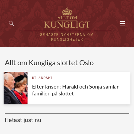
Toggl
navig
SENASTE NYHETERNA OM
KUNGLIGHETER
HEM
Allt om Kungliga slottet Oslo
KUNGAFAMILJEN
UTLÄNDSKT
Efter krisen: Harald och Sonja samlar
UTLÄNDSKT
familjen på slottet
KÄNDISAR
VÄRLDENS KUNGAHUS
Hetast just nu
Svenska kungahuset
REDAKTION
Brittiska kungahuset