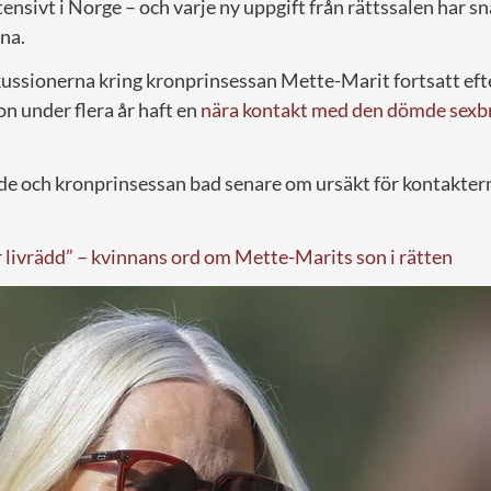
ntensivt i Norge – och varje ny uppgift från rättssalen har s
na.
kussionerna kring kronprinsessan Mette-Marit fortsatt efte
n under flera år haft en
nära kontakt med den dömde sexb
 och kronprinsessan bad senare om ursäkt för kontakterna 
r livrädd” – kvinnans ord om Mette-Marits son i rätten