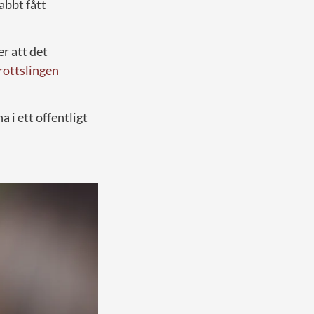
nabbt fått
r att det
rottslingen
i ett offentligt