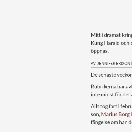
Mitt i dramat kri
Kung Harald och d
öppnas.
AV: JENNIFER ERIXON
De senaste veckorn
Rubrikerna har av
inte minst för de
Allt tog fart i fe
son,
Marius Borg 
fängelse om han 