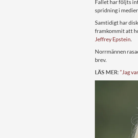
Fallet har följts i
spridning i medier
Samtidigt har dis
framkommit att ho
Jeffrey Epstein
.
Norrmännen rasade
brev.
LÄS MER:
”Jag va