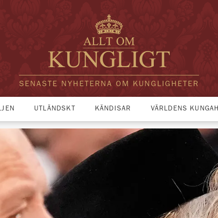
SENASTE NYHETERNA OM KUNGLIGHETER
LJEN
UTLÄNDSKT
KÄNDISAR
VÄRLDENS KUNGA