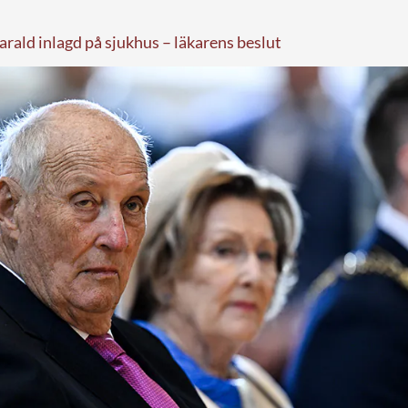
rald inlagd på sjukhus – läkarens beslut