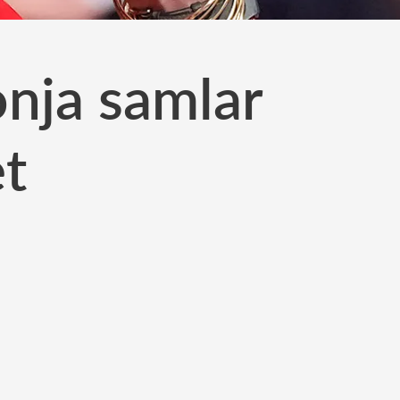
onja samlar
et