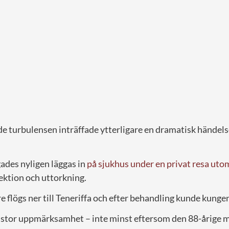
de turbulensen inträffade ytterligare en dramatisk händel
ades nyligen läggas in
på sjukhus under en privat resa ut
ektion och uttorkning.
e flögs ner till Teneriffa och efter behandling kunde kunge
stor uppmärksamhet – inte minst eftersom den 88-årige 