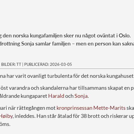
ng den norska kungafamiljen sker nu något oväntat i Oslo.
rottning Sonja samlar familjen – men en person kan sakn
|
BILDER: TT
|
PUBLICERAD: 2026-03-05
a har varit ovanligt turbulenta för det norska kungahuset
löst varandra och skandalerna har tillsammans skapat en p
t åldrande kungaparet
Harald
och
Sonja
.
bruari när rättegången mot
kronprinsessan Mette-Marits
sk
Høiby
, inleddes. Han står åtalad för 38 brott och riskerar upp
döms.