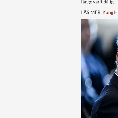
länge varit dålig.
LÄS MER:
Kung Ha