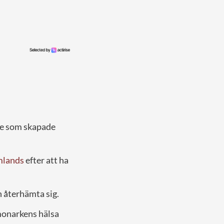
se som skapade
omlands
efter att ha
n återhämta sig.
monarkens hälsa