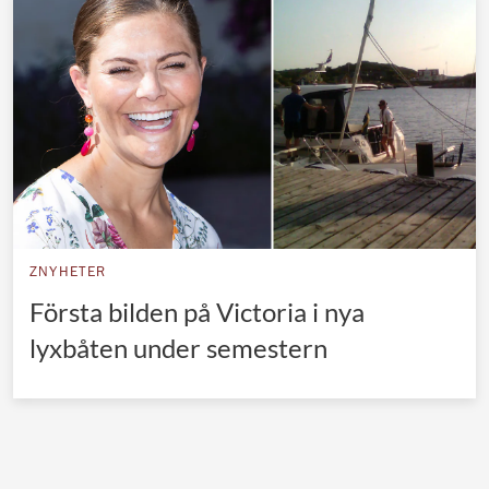
Norska kungahuset
Danska kungahuset
Spanska kungahuset
Nederländska kungahuset
Belgiska kungahuset
Jordanska kungahuset
Luxemburgska storhertighuset
ZNYHETER
Japanska kejsarhuset
Första bilden på Victoria i nya
lyxbåten under semestern
Thailändska kungahuset
Marockanska kungahuset
Monacos furstehus