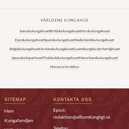
VÄRLDENS KUNGAHUS
Svenska kungahuset
Brittiska kungahuset
Norska kungahuset
Danska kungahuset
Spanska kungahuset
Nederländska kungahuset
Belgiska kungahuset
Jordanska kungahuset
Luxemburgska storhertighuset
Japanska kejsarhuset
Thailändska kungahuset
Marockanska kungahuset
Monacos furstehus
SITEMAP
KONTAKTA OSS
Epost:
Hem
redaktion@alltomkungligt.se
Kungafamiljen
Telefon: