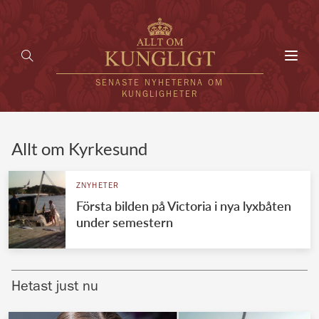
Toggl
navig
SENASTE NYHETERNA OM
KUNGLIGHETER
HEM
Allt om Kyrkesund
KUNGAFAMILJEN
ZNYHETER
Första bilden på Victoria i nya lyxbåten
UTLÄNDSKT
under semestern
KÄNDISAR
VÄRLDENS KUNGAHUS
Hetast just nu
Svenska kungahuset
REDAKTION
Brittiska kungahuset