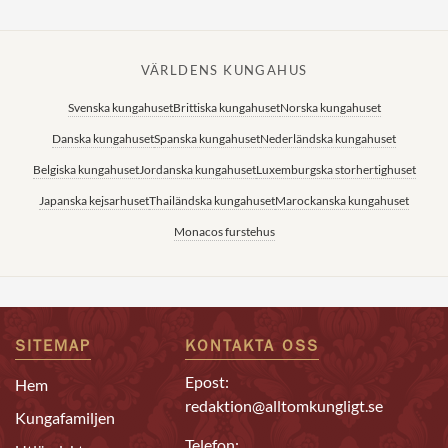
VÄRLDENS KUNGAHUS
Svenska kungahuset
Brittiska kungahuset
Norska kungahuset
Danska kungahuset
Spanska kungahuset
Nederländska kungahuset
Belgiska kungahuset
Jordanska kungahuset
Luxemburgska storhertighuset
Japanska kejsarhuset
Thailändska kungahuset
Marockanska kungahuset
Monacos furstehus
SITEMAP
KONTAKTA OSS
Epost:
Hem
redaktion@alltomkungligt.se
Kungafamiljen
Telefon: