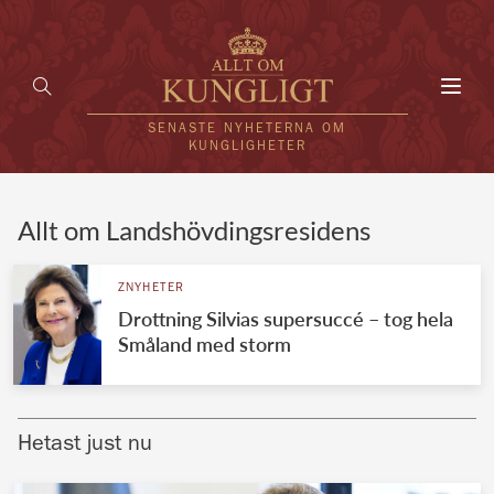
Toggl
navig
SENASTE NYHETERNA OM
KUNGLIGHETER
HEM
Allt om Landshövdingsresidens
KUNGAFAMILJEN
ZNYHETER
Drottning Silvias supersuccé – tog hela
UTLÄNDSKT
Småland med storm
KÄNDISAR
VÄRLDENS KUNGAHUS
Hetast just nu
Svenska kungahuset
REDAKTION
Brittiska kungahuset