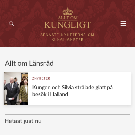
Toggl
navig
SENASTE NYHETERNA OM
KUNGLIGHETER
HEM
Allt om Länsråd
KUNGAFAMILJEN
ZNYHETER
Kungen och Silvia strålade glatt på
UTLÄNDSKT
besök i Halland
KÄNDISAR
VÄRLDENS KUNGAHUS
Hetast just nu
Svenska kungahuset
REDAKTION
Brittiska kungahuset