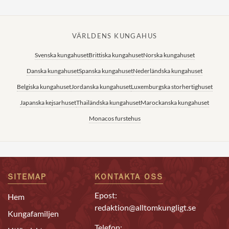
VÄRLDENS KUNGAHUS
Svenska kungahuset
Brittiska kungahuset
Norska kungahuset
Danska kungahuset
Spanska kungahuset
Nederländska kungahuset
Belgiska kungahuset
Jordanska kungahuset
Luxemburgska storhertighuset
Japanska kejsarhuset
Thailändska kungahuset
Marockanska kungahuset
Monacos furstehus
SITEMAP
KONTAKTA OSS
Epost:
Hem
redaktion@alltomkungligt.se
Kungafamiljen
Telefon: