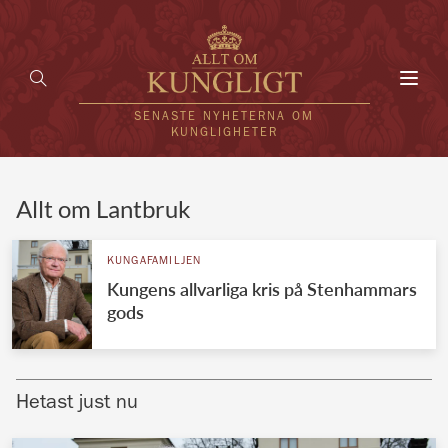
Toggl
navig
SENASTE NYHETERNA OM
KUNGLIGHETER
HEM
Allt om Lantbruk
KUNGAFAMILJEN
KUNGAFAMILJEN
Kungens allvarliga kris på Stenhammars
UTLÄNDSKT
gods
KÄNDISAR
VÄRLDENS KUNGAHUS
Hetast just nu
Svenska kungahuset
REDAKTION
Brittiska kungahuset