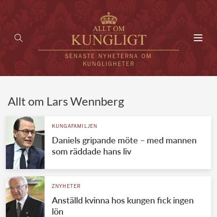
Toggl
navig
SENASTE NYHETERNA OM
KUNGLIGHETER
HEM
Allt om Lars Wennberg
KUNGAFAMILJEN
KUNGAFAMILJEN
Daniels gripande möte – med mannen
UTLÄNDSKT
som räddade hans liv
KÄNDISAR
VÄRLDENS KUNGAHUS
ZNYHETER
Anställd kvinna hos kungen fick ingen
Svenska kungahuset
REDAKTION
lön
Brittiska kungahuset