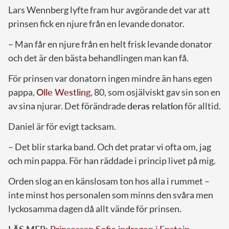
Lars Wennberg lyfte fram hur avgörande det var att
prinsen fick en njure från en levande donator.
– Man får en njure från en helt frisk levande donator
och det är den bästa behandlingen man kan få.
För prinsen var donatorn ingen mindre än hans egen
pappa,
Olle Westling
, 80, som osjälviskt gav sin son en
av sina njurar. Det förändrade
deras relation
för alltid.
Daniel är för evigt tacksam.
– Det blir starka band. Och det pratar vi ofta om, jag
och min pappa. För han räddade i princip livet på mig.
Orden slog an en känslosam ton hos alla i rummet –
inte minst hos personalen som minns den svåra men
lyckosamma dagen då allt vände för prinsen.
LÄS MER:
Prinsessan Sofia indragen i Epstein-