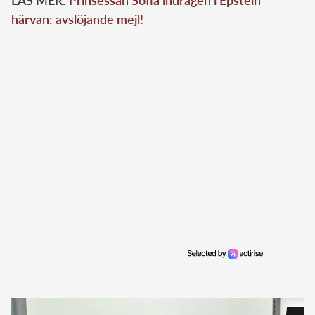
härvan: avslöjande mejl!