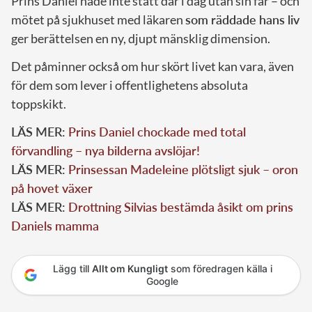
Prins Daniel hade inte stått där i dag utan sin far – och
mötet på sjukhuset med läkaren
som räddade hans liv
ger berättelsen en ny, djupt mänsklig dimension.
Det påminner också om hur skört livet kan vara, även
för dem som lever i offentlighetens absoluta
toppskikt.
LÄS MER:
Prins Daniel chockade med total
förvandling – nya bilderna avslöjar!
LÄS MER:
Prinsessan Madeleine plötsligt sjuk – oron
på hovet växer
LÄS MER:
Drottning Silvias bestämda åsikt om prins
Daniels mamma
Lägg till
Allt om Kungligt
som föredragen källa i
Google