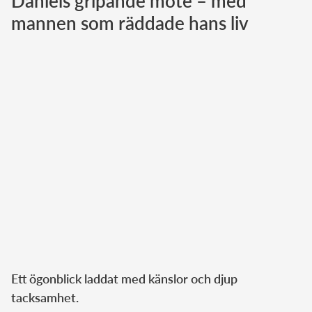
Daniels gripande möte – med
mannen som räddade hans liv
Norska kungahuset
Danska kungahuset
Spanska kungahuset
Nederländska kungahuset
Belgiska kungahuset
Jordanska kungahuset
Luxemburgska storhertighuset
Japanska kejsarhuset
Thailändska kungahuset
Marockanska kungahuset
Monacos furstehus
Ett ögonblick laddat med känslor och djup
tacksamhet.