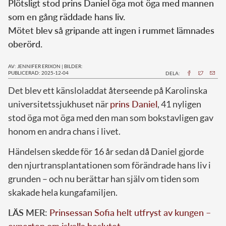
Plötsligt stod prins Daniel öga mot öga med mannen
som en gång räddade hans liv.
Mötet blev så gripande att ingen i rummet lämnades
oberörd.
AV: JENNIFER ERIXON
|
BILDER:
PUBLICERAD: 2025-12-04
DELA:
Det blev ett känsloladdat återseende på Karolinska
universitetssjukhuset när
prins Daniel
, 41 nyligen
stod öga mot öga med den man som bokstavligen gav
honom en andra chans i livet.
Händelsen skedde för 16 år sedan då Daniel gjorde
den njurtransplantationen som förändrade hans liv i
grunden – och nu berättar han själv om tiden som
skakade hela kungafamiljen.
LÄS MER:
Prinsessan Sofia helt utfryst av kungen –
experten om iskalla beslutet